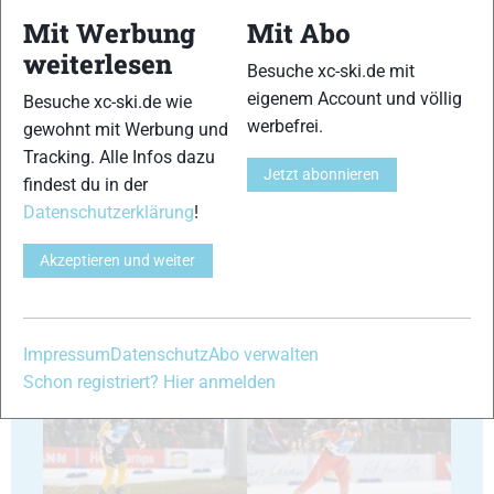
Mit Werbung
Mit Abo
35
36
weiterlesen
Besuche xc-ski.de mit
eigenem Account und völlig
Besuche xc-ski.de wie
werbefrei.
gewohnt mit Werbung und
Tracking. Alle Infos dazu
Jetzt abonnieren
findest du in der
Datenschutzerklärung
!
37
38
Akzeptieren und weiter
Impressum
Datenschutz
Abo verwalten
39
40
Schon registriert? Hier anmelden