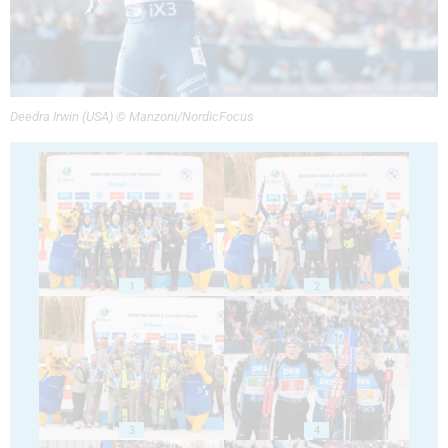
Deedra Irwin (USA) © Manzoni/NordicFocus
1
2
3
4