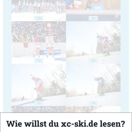
29
30
31
32
33
34
Wie willst du xc-ski.de lesen?