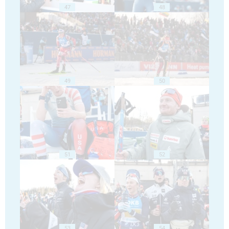
47
48
49
50
51
52
53
54