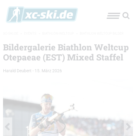
XC-SKI.DE
»
EVENTS
»
BIATHLON-WELTCUP
»
BIATHLON WELTCUP BILDER
Bildergalerie Biathlon Weltcup
Otepaeae (EST) Mixed Staffel
Harald Deubert
-
15. März 2026