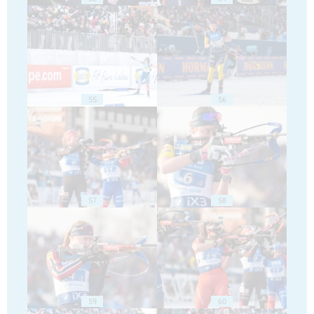
55
56
57
58
59
60