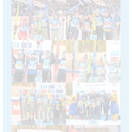
5
6
7
8
9
10