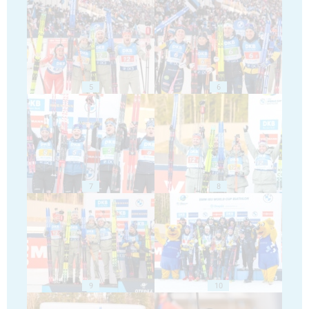
5
6
7
8
9
10