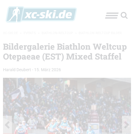
XC-SKI.DE
»
EVENTS
»
BIATHLON-WELTCUP
»
BIATHLON WELTCUP BILDER
Bildergalerie Biathlon Weltcup
Otepaeae (EST) Mixed Staffel
Harald Deubert
-
15. März 2026