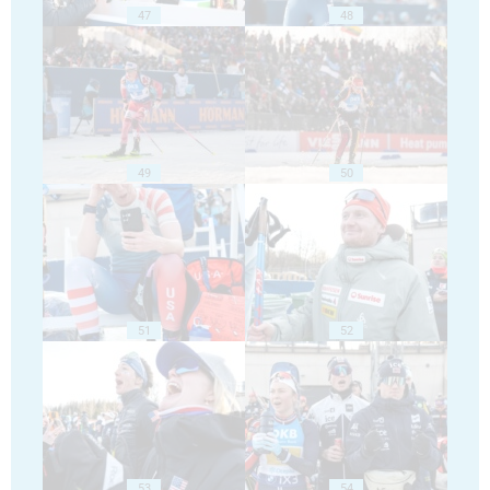
47
48
49
50
51
52
53
54