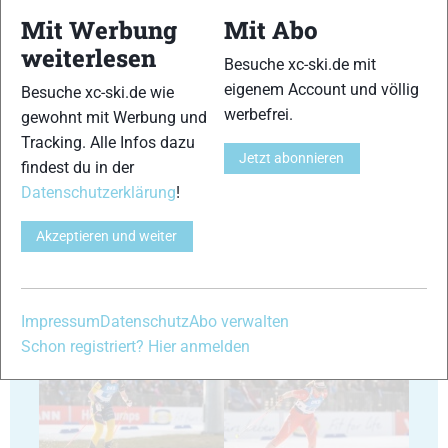
Mit Werbung
Mit Abo
35
36
weiterlesen
Besuche xc-ski.de mit
eigenem Account und völlig
Besuche xc-ski.de wie
werbefrei.
gewohnt mit Werbung und
Tracking. Alle Infos dazu
Jetzt abonnieren
findest du in der
Datenschutzerklärung
!
37
38
Akzeptieren und weiter
Impressum
Datenschutz
Abo verwalten
39
40
Schon registriert? Hier anmelden