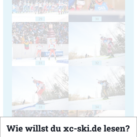
29
30
31
32
33
34
Wie willst du xc-ski.de lesen?