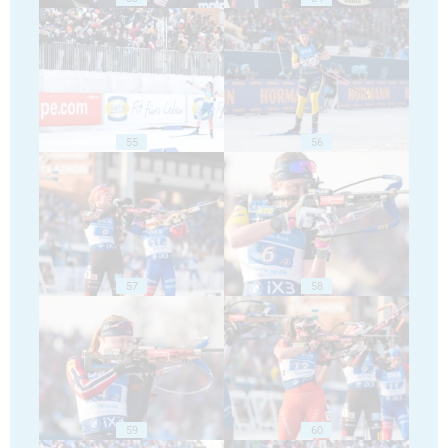
55
56
57
58
59
60