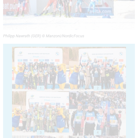
Philipp Nawrath (GER) © Manzoni/NordicFocus
1
2
3
4