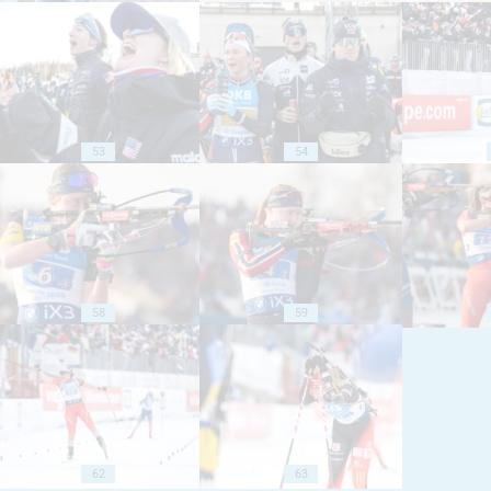
53
54
58
59
62
63