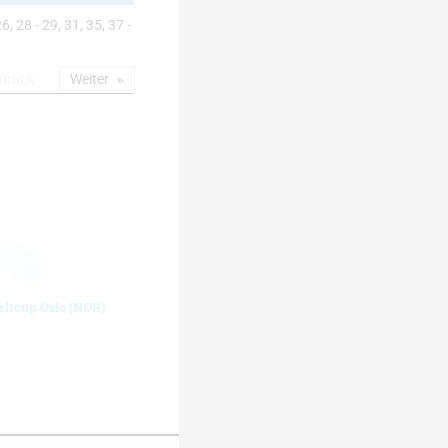
6, 28 - 29, 31, 35, 37 -
urück
Weiter
eltcup Oslo (NOR)