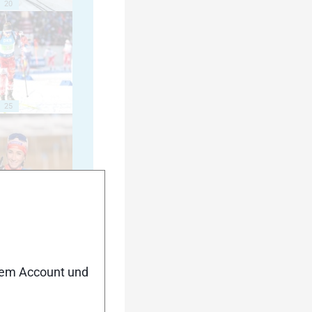
20
25
30
nem Account und
35