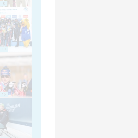
5
10
15