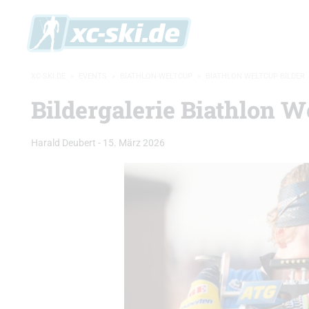
XC-SKI.DE
»
EVENTS
»
BIATHLON-WELTCUP
»
BIATHLON WELTCUP BILDER
Bildergalerie Biathlon W
Harald Deubert
-
15. März 2026