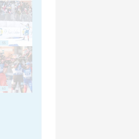
55
60