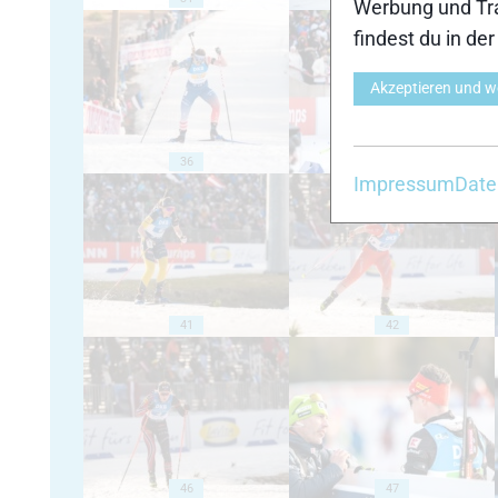
Werbung und Tra
findest du in de
Akzeptieren und w
36
37
Impressum
Date
41
42
46
47