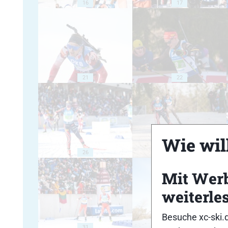
16
17
21
22
Wie will
26
27
Mit Wer
weiterle
Besuche xc-ski.
31
32