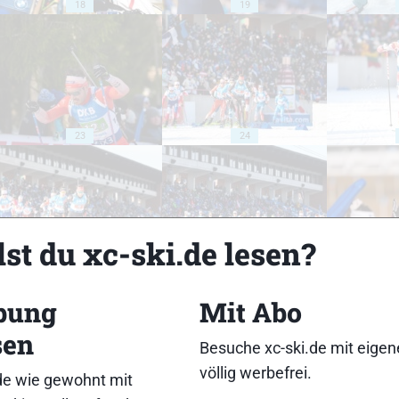
18
19
23
24
st du xc-ski.de lesen?
28
29
bung
Mit Abo
sen
Besuche xc-ski.de mit eige
völlig werbefrei.
de wie gewohnt mit
33
34