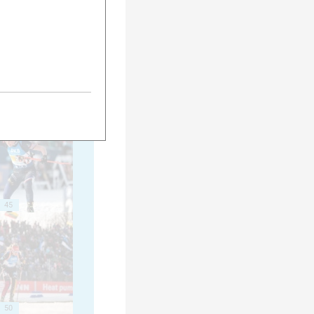
40
45
50