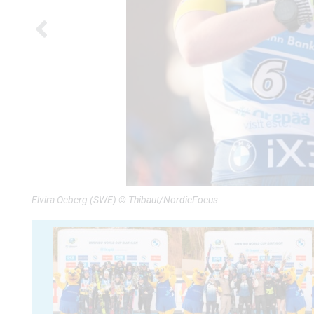
Elvira Oeberg (SWE) © Thibaut/NordicFocus