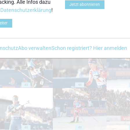
cking. Alle Infos dazu
Jetzt abonnieren
r
Datenschutzerklärung
!
eiter
38
39
nschutz
Abo verwalten
Schon registriert? Hier anmelden
43
44
48
49