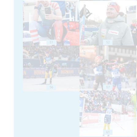
51
52
56
57
61