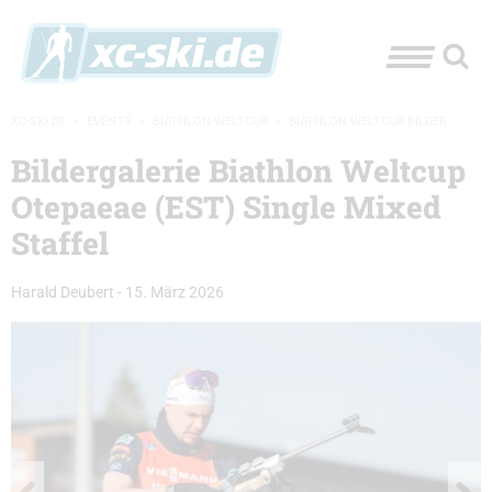
XC-SKI.DE
»
EVENTS
»
BIATHLON-WELTCUP
»
BIATHLON WELTCUP BILDER
Bildergalerie Biathlon Weltcup
Otepaeae (EST) Single Mixed
Staffel
Harald Deubert
-
15. März 2026