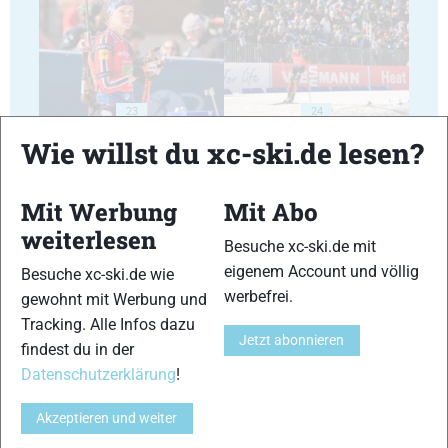
23
24
Wie willst du xc-ski.de lesen?
Mit Werbung
Mit Abo
weiterlesen
Besuche xc-ski.de mit
25
26
eigenem Account und völlig
Besuche xc-ski.de wie
werbefrei.
gewohnt mit Werbung und
Tracking. Alle Infos dazu
Jetzt abonnieren
findest du in der
Datenschutzerklärung
!
27
28
Akzeptieren und weiter