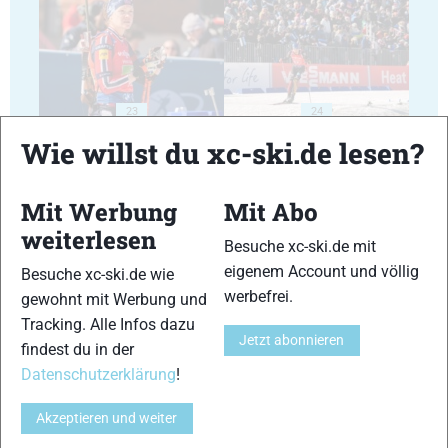
23
24
Wie willst du xc-ski.de lesen?
Mit Werbung
Mit Abo
weiterlesen
Besuche xc-ski.de mit
25
26
eigenem Account und völlig
Besuche xc-ski.de wie
werbefrei.
gewohnt mit Werbung und
Tracking. Alle Infos dazu
Jetzt abonnieren
findest du in der
Datenschutzerklärung
!
27
28
Akzeptieren und weiter