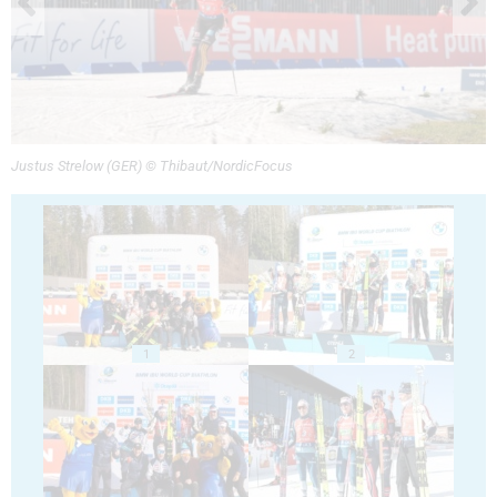
Justus Strelow (GER) © Thibaut/NordicFocus
1
2