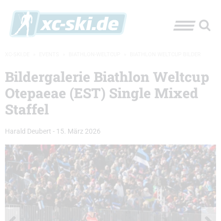
XC-SKI.DE
»
EVENTS
»
BIATHLON-WELTCUP
»
BIATHLON WELTCUP BILDER
Bildergalerie Biathlon Weltcup
Otepaeae (EST) Single Mixed
Staffel
Harald Deubert
-
15. März 2026