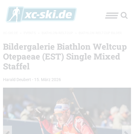
XC-SKI.DE
»
EVENTS
»
BIATHLON-WELTCUP
»
BIATHLON WELTCUP BILDER
Bildergalerie Biathlon Weltcup
Otepaeae (EST) Single Mixed
Staffel
Harald Deubert
-
15. März 2026