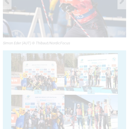
Simon Eder (AUT) © Thibaut/NordicFocus
1
2