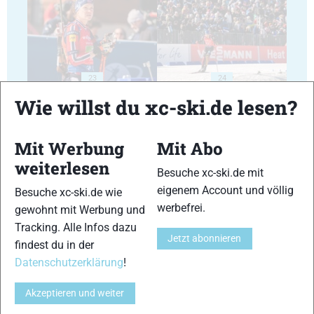
23
24
Wie willst du xc-ski.de lesen?
Mit Werbung
Mit Abo
weiterlesen
Besuche xc-ski.de mit
25
26
eigenem Account und völlig
Besuche xc-ski.de wie
werbefrei.
gewohnt mit Werbung und
Tracking. Alle Infos dazu
Jetzt abonnieren
findest du in der
Datenschutzerklärung
!
27
28
Akzeptieren und weiter