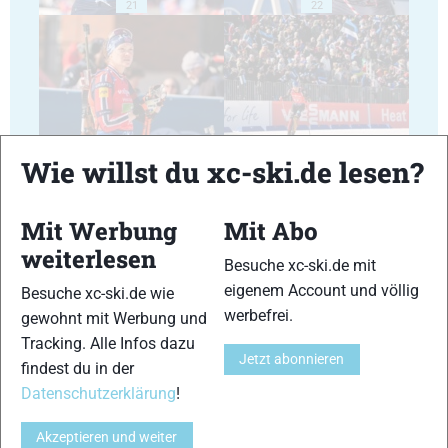
21
22
23
24
Wie willst du xc-ski.de lesen?
Mit Werbung
Mit Abo
weiterlesen
Besuche xc-ski.de mit
eigenem Account und völlig
Besuche xc-ski.de wie
25
26
werbefrei.
gewohnt mit Werbung und
Tracking. Alle Infos dazu
Jetzt abonnieren
findest du in der
Datenschutzerklärung
!
Akzeptieren und weiter
27
28