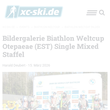
XC-SKI.DE
»
EVENTS
»
BIATHLON-WELTCUP
»
BIATHLON WELTCUP BILDER
Bildergalerie Biathlon Weltcup
Otepaeae (EST) Single Mixed
Staffel
Harald Deubert
-
15. März 2026