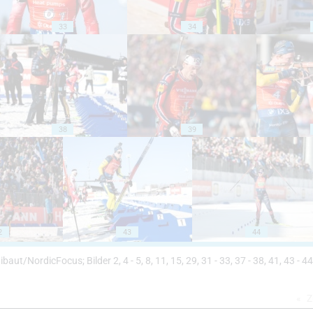
33
34
38
39
2
43
44
Thibaut/NordicFocus; Bilder 2, 4 - 5, 8, 11, 15, 29, 31 - 33, 37 - 38, 41, 43 - 44
Z