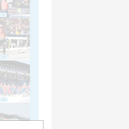
5
10
15