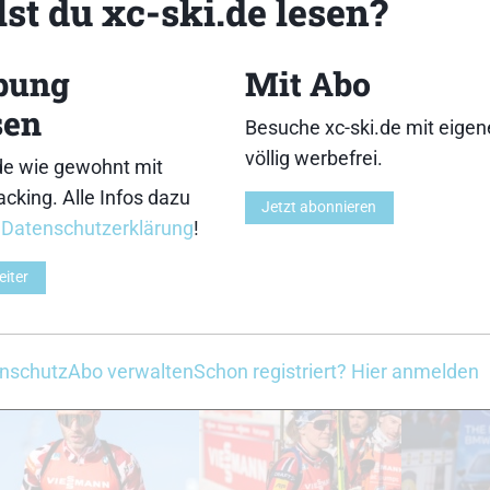
st du xc-ski.de lesen?
18
19
bung
Mit Abo
sen
Besuche xc-ski.de mit eige
völlig werbefrei.
de wie gewohnt mit
cking. Alle Infos dazu
Jetzt abonnieren
23
24
r
Datenschutzerklärung
!
eiter
nschutz
Abo verwalten
Schon registriert? Hier anmelden
28
29