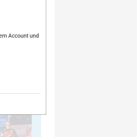
20
nem Account und
25
30