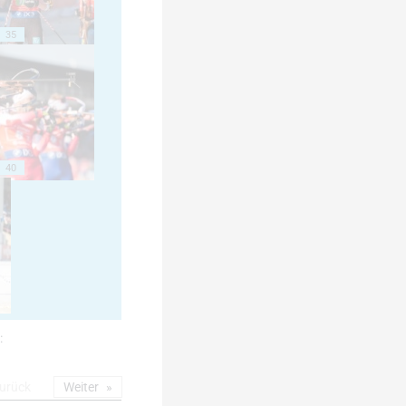
35
40
:
urück
Weiter