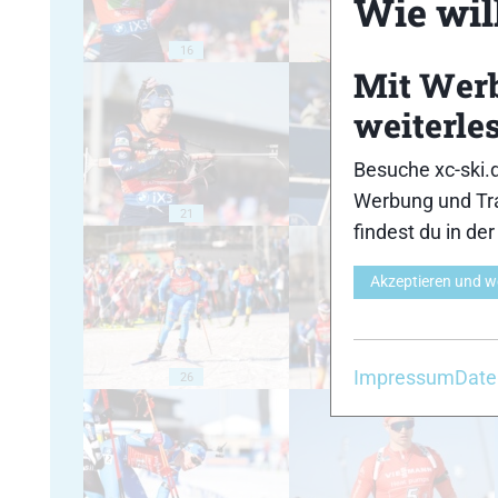
Wie will
16
17
Mit Wer
weiterle
Besuche xc-ski.
Werbung und Tra
21
22
findest du in de
Akzeptieren und w
Impressum
Date
26
27