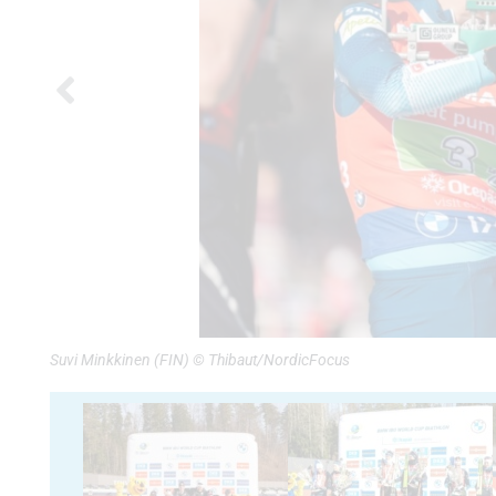
Suvi Minkkinen (FIN) © Thibaut/NordicFocus