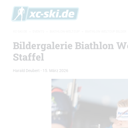
XC-SKI.DE
»
EVENTS
»
BIATHLON-WELTCUP
»
BIATHLON WELTCUP BILDER
Bildergalerie Biathlon 
Staffel
Harald Deubert
-
15. März 2026