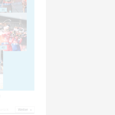
35
40
:
urück
Weiter