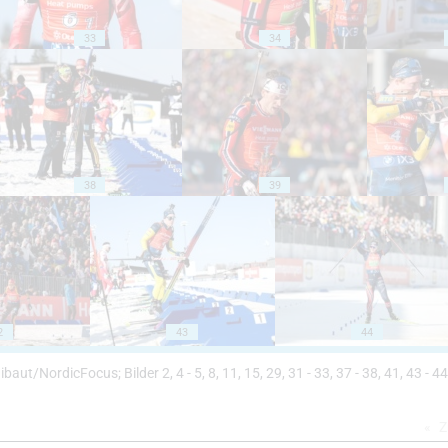
33
34
38
39
2
43
44
Thibaut/NordicFocus; Bilder 2, 4 - 5, 8, 11, 15, 29, 31 - 33, 37 - 38, 41, 43 - 44
Z