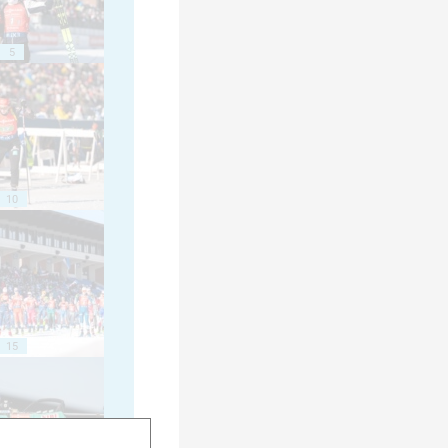
5
10
15