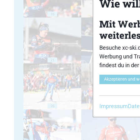
Wie will
16
17
Mit Wer
weiterle
Besuche xc-ski.
Werbung und Tra
21
22
findest du in de
Akzeptieren und w
Impressum
Date
26
27