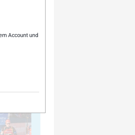
20
nem Account und
25
30