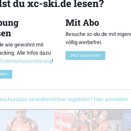
st du xc-ski.de lesen?
18
19
bung
Mit Abo
sen
Besuche xc-ski.de mit eige
völlig werbefrei.
de wie gewohnt mit
cking. Alle Infos dazu
Jetzt abonnieren
23
24
r
Datenschutzerklärung
!
eiter
nschutz
Abo verwalten
Schon registriert? Hier anmelden
28
29