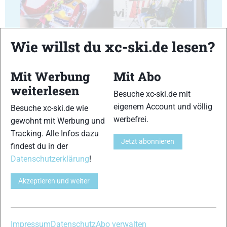
29
30
Wie willst du xc-ski.de lesen?
Mit Werbung
Mit Abo
weiterlesen
Besuche xc-ski.de mit
31
32
eigenem Account und völlig
Besuche xc-ski.de wie
werbefrei.
gewohnt mit Werbung und
Tracking. Alle Infos dazu
Jetzt abonnieren
findest du in der
Datenschutzerklärung
!
33
34
Akzeptieren und weiter
Impressum
Datenschutz
Abo verwalten