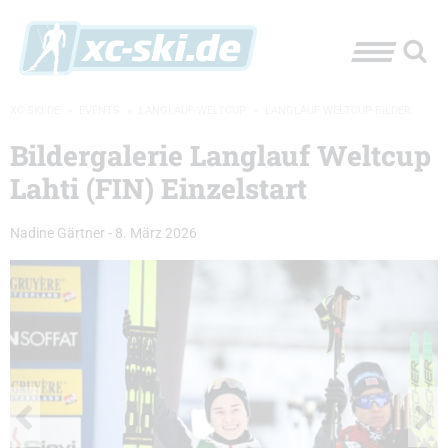
XC-SKI.DE
»
EVENTS
»
LANGLAUF-WELTCUP
»
LANGLAUF WELTCUP BILDER
Bildergalerie Langlauf Weltcup
Lahti (FIN) Einzelstart
Nadine Gärtner
-
8. März 2026