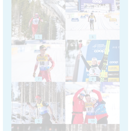
5
6
7
8
9
10