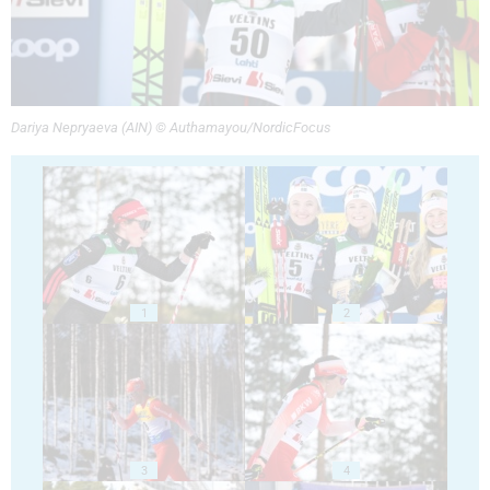
Dariya Nepryaeva (AIN) © Authamayou/NordicFocus
1
2
3
4