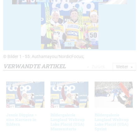
55
© Bilder 1 - 55: Authamayou/NordicFocus;
VERWANDTE ARTIKEL
Zurück
Weiter
Jessie Diggins –
Bildergalerie
Bildergalerie
eine Karriere in
Langlauf Weltcup
Langlauf Weltcup
Bildern
Lake Placid (USA)
Lake Placid (USA)
Massenstarts
Sprint