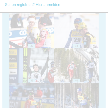
Schon registriert? Hier anmelden
35
36
37
38
39
40