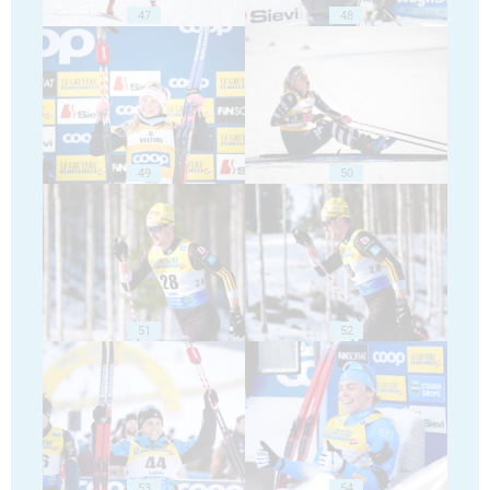
47
48
49
50
51
52
53
54