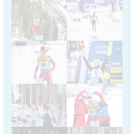
5
6
7
8
9
10