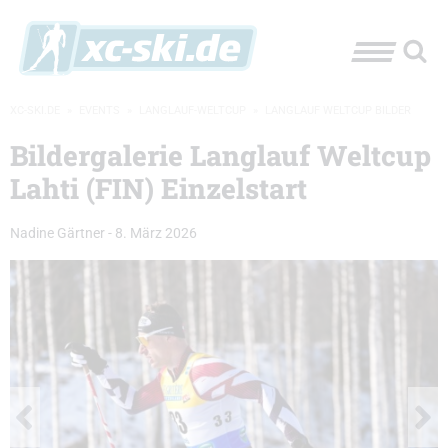
XC-SKI.DE
»
EVENTS
»
LANGLAUF-WELTCUP
»
LANGLAUF WELTCUP BILDER
Bildergalerie Langlauf Weltcup
Lahti (FIN) Einzelstart
Nadine Gärtner
-
8. März 2026