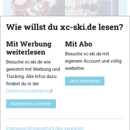
29
30
Wie willst du xc-ski.de lesen?
Mit Werbung
Mit Abo
weiterlesen
Besuche xc-ski.de mit
31
32
eigenem Account und völlig
Besuche xc-ski.de wie
werbefrei.
gewohnt mit Werbung und
Tracking. Alle Infos dazu
Jetzt abonnieren
findest du in der
Datenschutzerklärung
!
33
34
Akzeptieren und weiter
Impressum
Datenschutz
Abo verwalten