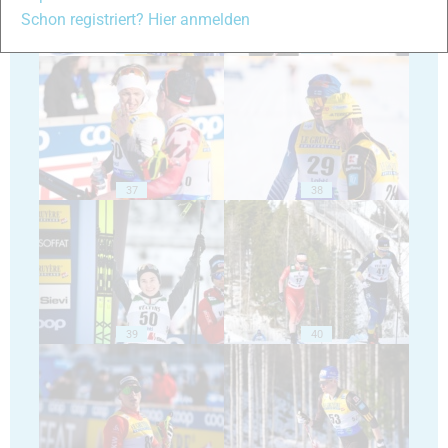
Schon registriert? Hier anmelden
35
36
37
38
39
40