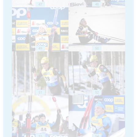
47
48
49
50
51
52
53
54