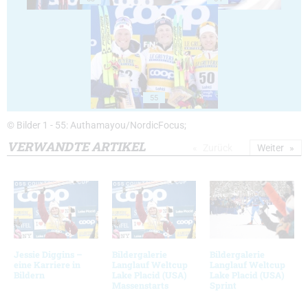
55
© Bilder 1 - 55: Authamayou/NordicFocus;
VERWANDTE ARTIKEL
Zurück
Weiter
Jessie Diggins –
Bildergalerie
Bildergalerie
eine Karriere in
Langlauf Weltcup
Langlauf Weltcup
Bildern
Lake Placid (USA)
Lake Placid (USA)
Massenstarts
Sprint