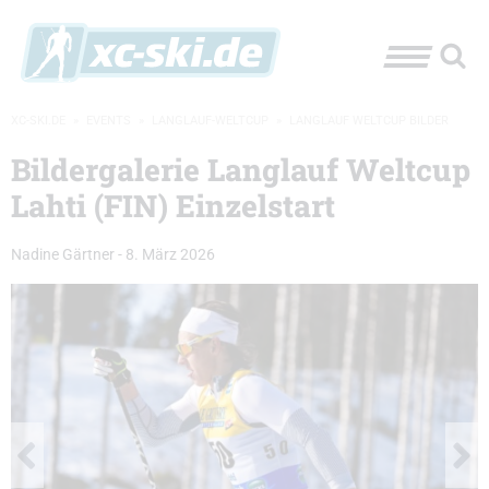
XC-SKI.DE
»
EVENTS
»
LANGLAUF-WELTCUP
»
LANGLAUF WELTCUP BILDER
Bildergalerie Langlauf Weltcup
Lahti (FIN) Einzelstart
Nadine Gärtner
-
8. März 2026