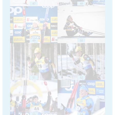
47
48
49
50
51
52
53
54