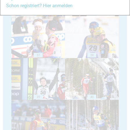
Schon registriert? Hier anmelden
35
36
37
38
39
40