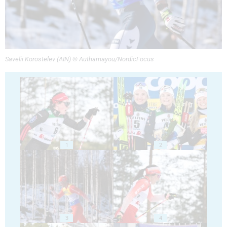
Savelii Korostelev (AIN) © Authamayou/NordicFocus
1
2
3
4