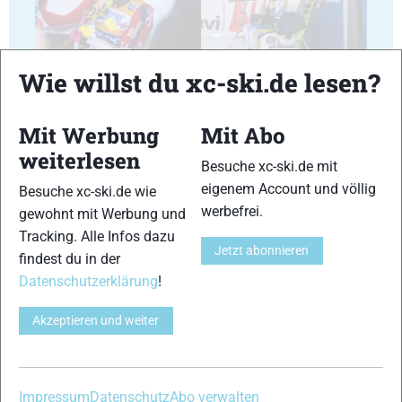
29
30
Wie willst du xc-ski.de lesen?
Mit Werbung
Mit Abo
weiterlesen
Besuche xc-ski.de mit
31
32
eigenem Account und völlig
Besuche xc-ski.de wie
werbefrei.
gewohnt mit Werbung und
Tracking. Alle Infos dazu
Jetzt abonnieren
findest du in der
Datenschutzerklärung
!
33
34
Akzeptieren und weiter
Impressum
Datenschutz
Abo verwalten