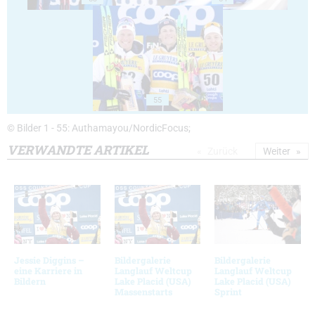
55
© Bilder 1 - 55: Authamayou/NordicFocus;
VERWANDTE ARTIKEL
Zurück
Weiter
Jessie Diggins –
Bildergalerie
Bildergalerie
eine Karriere in
Langlauf Weltcup
Langlauf Weltcup
Bildern
Lake Placid (USA)
Lake Placid (USA)
Massenstarts
Sprint