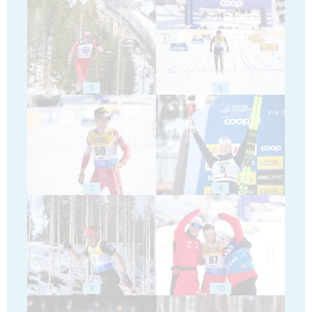
5
6
7
8
9
10