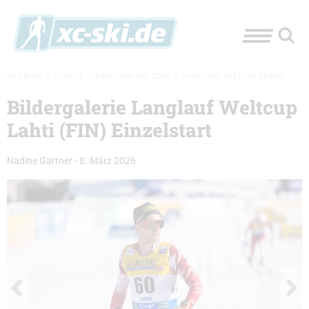
XC-SKI.DE
»
EVENTS
»
LANGLAUF-WELTCUP
»
LANGLAUF WELTCUP BILDER
Bildergalerie Langlauf Weltcup
Lahti (FIN) Einzelstart
Nadine Gärtner
-
8. März 2026