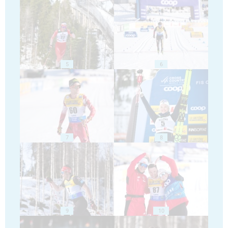
5
6
7
8
9
10