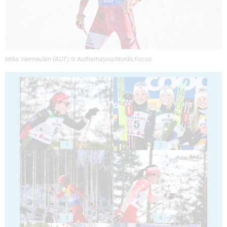
Mika Vermeulen (AUT) © Authamayou/NordicFocus
1
2
3
4