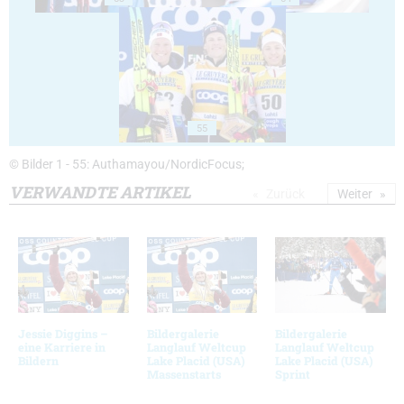
55
© Bilder 1 - 55: Authamayou/NordicFocus;
VERWANDTE ARTIKEL
Zurück
Weiter
Jessie Diggins –
Bildergalerie
Bildergalerie
eine Karriere in
Langlauf Weltcup
Langlauf Weltcup
Bildern
Lake Placid (USA)
Lake Placid (USA)
Massenstarts
Sprint