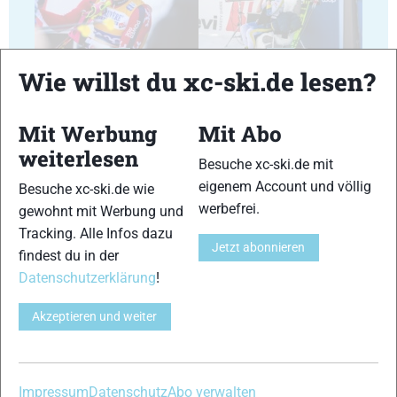
29
30
Wie willst du xc-ski.de lesen?
Mit Werbung
Mit Abo
weiterlesen
Besuche xc-ski.de mit
31
32
eigenem Account und völlig
Besuche xc-ski.de wie
werbefrei.
gewohnt mit Werbung und
Tracking. Alle Infos dazu
Jetzt abonnieren
findest du in der
Datenschutzerklärung
!
33
34
Akzeptieren und weiter
Impressum
Datenschutz
Abo verwalten