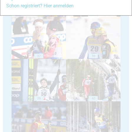
Schon registriert? Hier anmelden
35
36
37
38
39
40