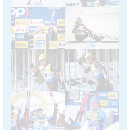
47
48
49
50
51
52
53
54