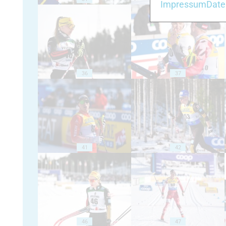
Impressum
Date
36
37
41
42
46
47