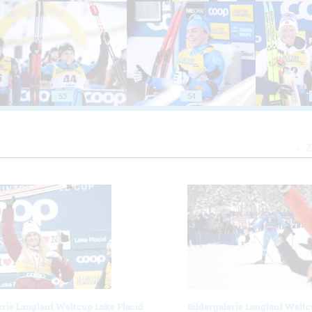
53
54
Z
erie Langlauf Weltcup Lake Placid
Bildergalerie Langlauf Weltc