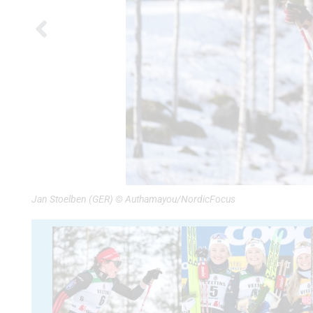
Jan Stoelben (GER) © Authamayou/NordicFocus