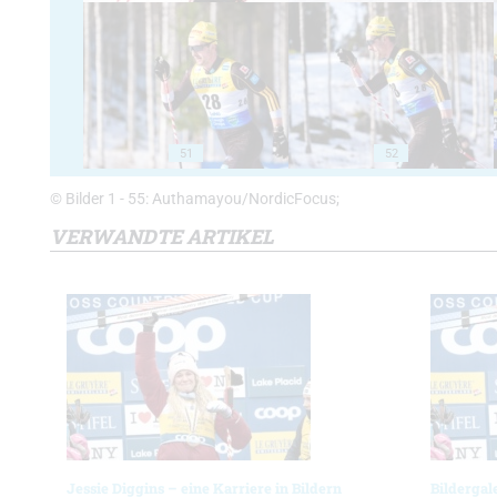
51
52
© Bilder 1 - 55: Authamayou/NordicFocus;
VERWANDTE ARTIKEL
Jessie Diggins – eine Karriere in Bildern
Bildergal