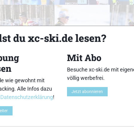
18
19
st du xc-ski.de lesen?
23
24
bung
Mit Abo
sen
Besuche xc-ski.de mit eige
völlig werbefrei.
de wie gewohnt mit
cking. Alle Infos dazu
28
29
Jetzt abonnieren
r
Datenschutzerklärung
!
eiter
33
34