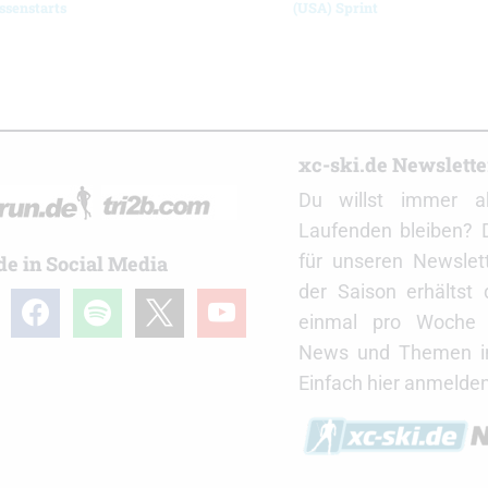
ssenstarts
(USA) Sprint
r
xc-ski.de Newslett
Du willst immer a
Laufenden bleiben? 
für unseren Newslet
de in Social Media
der Saison erhältst
gram
facebook
spotify
x
youtube
einmal pro Woche d
News und Themen in
Einfach hier anmelden