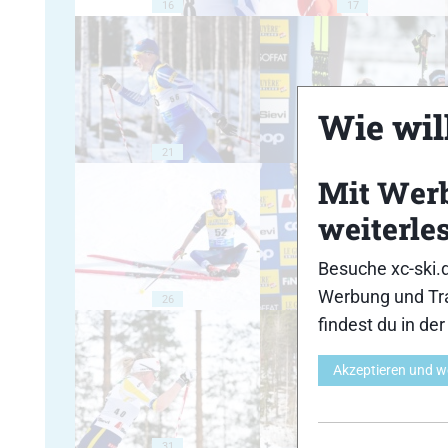
16
17
Wie will
21
22
Mit Wer
weiterle
Besuche xc-ski.
Werbung und Tra
26
27
findest du in de
Akzeptieren und w
31
32