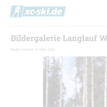
XC-SKI.DE
»
EVENTS
»
LANGLAUF-WELTCUP
»
LANGLAUF WELTCUP BILDER
Bildergalerie Langlauf W
Nadine Gärtner
-
8. März 2026