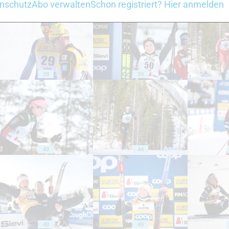
nschutz
Abo verwalten
Schon registriert? Hier anmelden
38
39
43
44
48
49