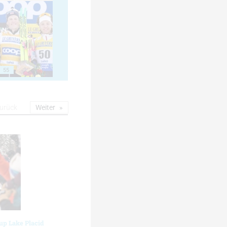
55
urück
Weiter
up Lake Placid