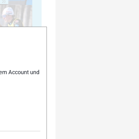
20
25
nem Account und
30
35