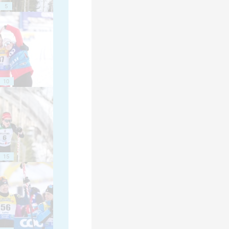
5
10
15