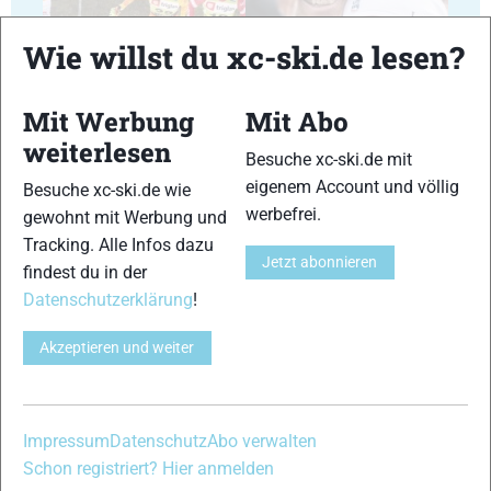
Wie willst du xc-ski.de lesen?
17
18
Mit Werbung
Mit Abo
weiterlesen
Besuche xc-ski.de mit
eigenem Account und völlig
Besuche xc-ski.de wie
werbefrei.
gewohnt mit Werbung und
Tracking. Alle Infos dazu
Jetzt abonnieren
19
20
findest du in der
Datenschutzerklärung
!
Akzeptieren und weiter
21
22
Impressum
Datenschutz
Abo verwalten
Schon registriert? Hier anmelden