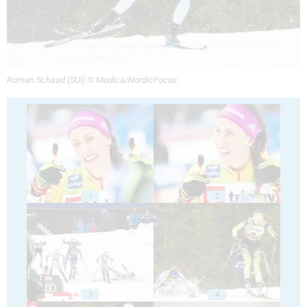
Roman Schaad (SUI) © Modica/NordicFocus
1
2
3
4