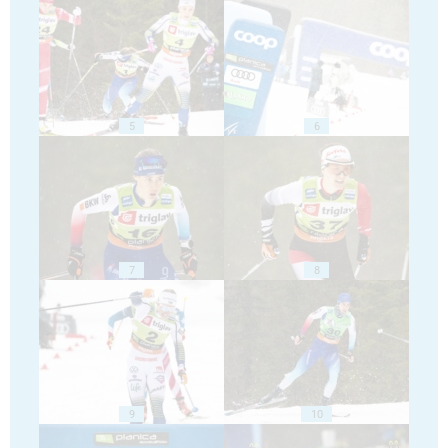
5
6
7
8
9
10