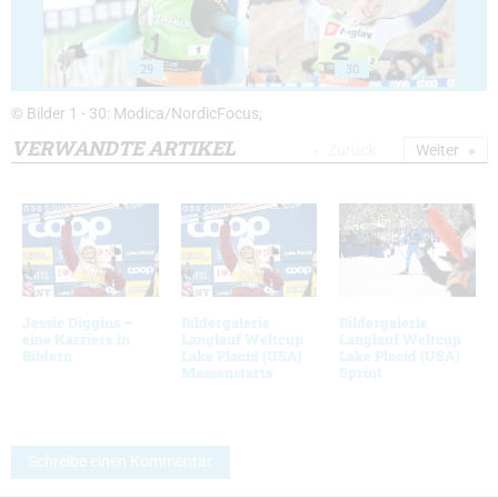
29
30
© Bilder 1 - 30: Modica/NordicFocus;
VERWANDTE ARTIKEL
Zurück
Weiter
Jessie Diggins –
Bildergalerie
Bildergalerie
eine Karriere in
Langlauf Weltcup
Langlauf Weltcup
Bildern
Lake Placid (USA)
Lake Placid (USA)
Massenstarts
Sprint
Schreibe einen Kommentar