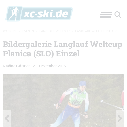
XC-SKI.DE
»
EVENTS
»
LANGLAUF-WELTCUP
»
LANGLAUF WELTCUP BILDER
Bildergalerie Langlauf Weltcup
Planica (SLO) Einzel
Nadine Gärtner
-
21. Dezember 2019