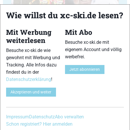
Wie willst du xc-ski.de lesen?
17
18
Mit Werbung
Mit Abo
weiterlesen
Besuche xc-ski.de mit
eigenem Account und völlig
Besuche xc-ski.de wie
werbefrei.
gewohnt mit Werbung und
Tracking. Alle Infos dazu
Jetzt abonnieren
19
20
findest du in der
Datenschutzerklärung
!
Akzeptieren und weiter
21
22
Impressum
Datenschutz
Abo verwalten
Schon registriert? Hier anmelden