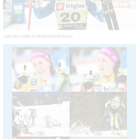
Julia Kern (USA) © Modica/NordicFocus
1
2
3
4