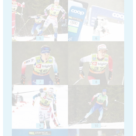
5
6
7
8
9
10