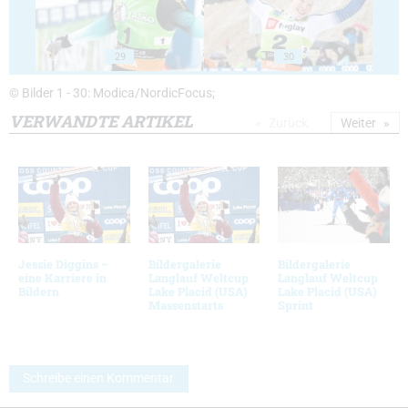
29
30
© Bilder 1 - 30: Modica/NordicFocus;
VERWANDTE ARTIKEL
Zurück
Weiter
Jessie Diggins –
Bildergalerie
Bildergalerie
eine Karriere in
Langlauf Weltcup
Langlauf Weltcup
Bildern
Lake Placid (USA)
Lake Placid (USA)
Massenstarts
Sprint
Schreibe einen Kommentar