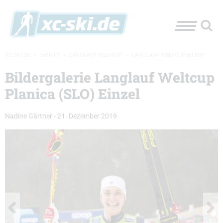
XC-SKI.DE
»
EVENTS
»
LANGLAUF-WELTCUP
»
LANGLAUF WELTCUP BILDER
Bildergalerie Langlauf Weltcup
Planica (SLO) Einzel
Nadine Gärtner
-
21. Dezember 2019