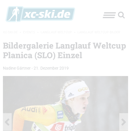
XC-SKI.DE
»
EVENTS
»
LANGLAUF-WELTCUP
»
LANGLAUF WELTCUP BILDER
Bildergalerie Langlauf Weltcup
Planica (SLO) Einzel
Nadine Gärtner
-
21. Dezember 2019