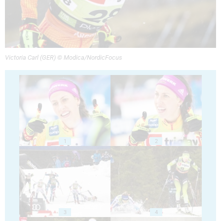
Victoria Carl (GER) © Modica/NordicFocus
1
2
3
4