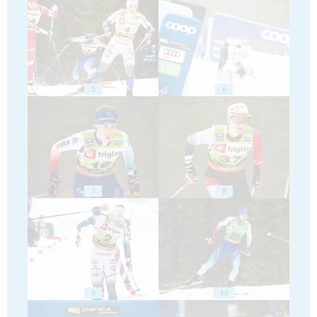
5
6
7
8
9
10