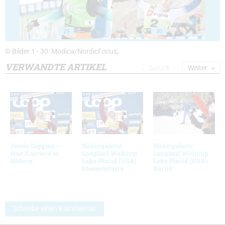
29
30
© Bilder 1 - 30: Modica/NordicFocus;
VERWANDTE ARTIKEL
Zurück
Weiter
Jessie Diggins –
Bildergalerie
Bildergalerie
eine Karriere in
Langlauf Weltcup
Langlauf Weltcup
Bildern
Lake Placid (USA)
Lake Placid (USA)
Massenstarts
Sprint
Schreibe einen Kommentar