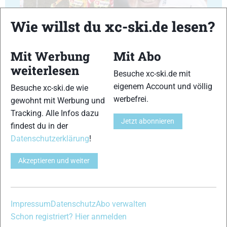
Wie willst du xc-ski.de lesen?
17
18
Mit Werbung
Mit Abo
weiterlesen
Besuche xc-ski.de mit
eigenem Account und völlig
Besuche xc-ski.de wie
werbefrei.
gewohnt mit Werbung und
Tracking. Alle Infos dazu
Jetzt abonnieren
19
20
findest du in der
Datenschutzerklärung
!
Akzeptieren und weiter
21
22
Impressum
Datenschutz
Abo verwalten
Schon registriert? Hier anmelden