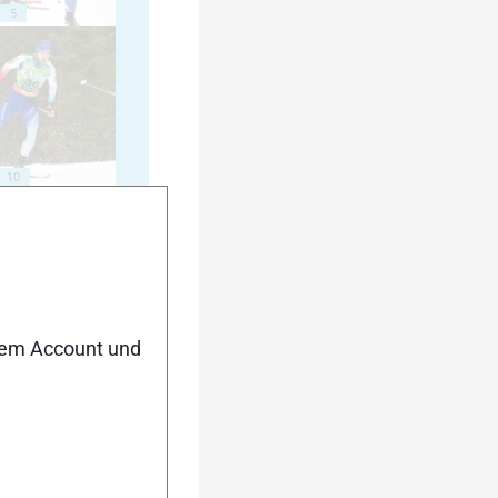
5
10
15
nem Account und