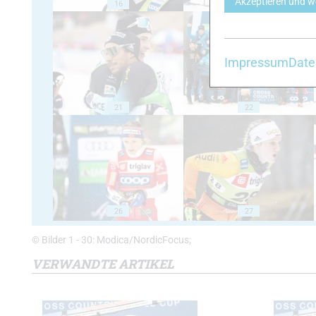
Akzeptieren und w
16
17
Impressum
Date
21
22
26
27
© Bilder 1 - 30: Modica/NordicFocus;
VERWANDTE ARTIKEL