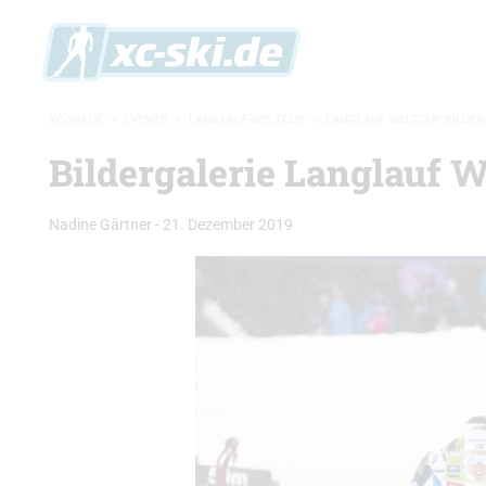
XC-SKI.DE
»
EVENTS
»
LANGLAUF-WELTCUP
»
LANGLAUF WELTCUP BILDER
Bildergalerie Langlauf W
Nadine Gärtner
-
21. Dezember 2019