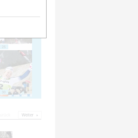
20
25
30
urück
Weiter