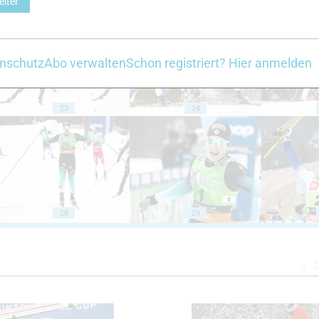
eiter
18
19
nschutz
Abo verwalten
Schon registriert? Hier anmelden
23
24
28
29
Z