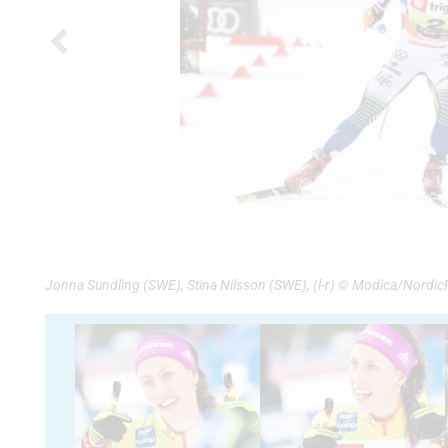
Jonna Sundling (SWE), Stina Nilsson (SWE), (l-r) © Modica/Nordi