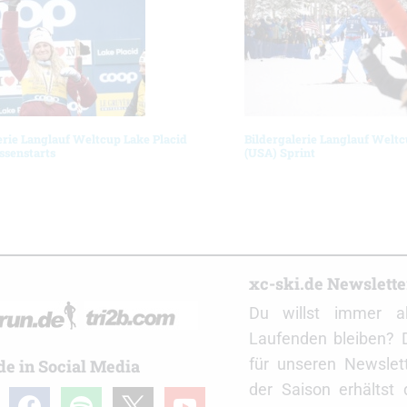
erie Langlauf Weltcup Lake Placid
Bildergalerie Langlauf Weltc
ssenstarts
(USA) Sprint
r
xc-ski.de Newslett
Du willst immer a
Laufenden bleiben? 
für unseren Newslet
de in Social Media
der Saison erhältst
gram
facebook
spotify
x
youtube