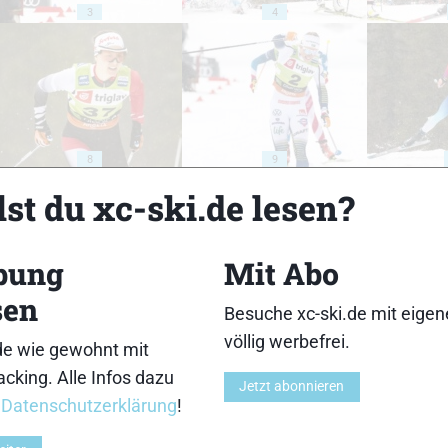
3
4
8
9
st du xc-ski.de lesen?
bung
Mit Abo
sen
13
14
Besuche xc-ski.de mit eige
völlig werbefrei.
de wie gewohnt mit
cking. Alle Infos dazu
Jetzt abonnieren
r
Datenschutzerklärung
!