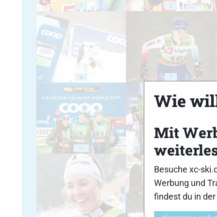
1
2
6
7
Wie will
Mit Wer
weiterle
11
12
Besuche xc-ski.
Werbung und Tra
findest du in de