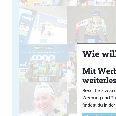
1
2
6
7
Wie will
Mit Wer
weiterle
11
12
Besuche xc-ski.
Werbung und Tra
findest du in de