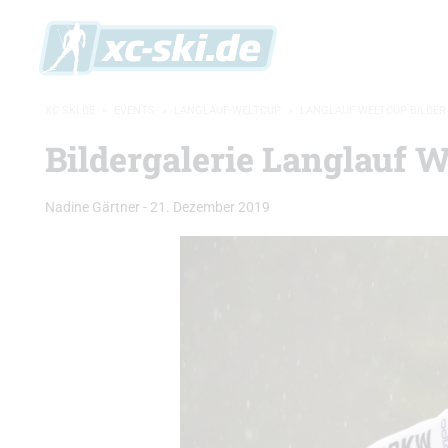
XC-SKI.DE
»
EVENTS
»
LANGLAUF-WELTCUP
»
LANGLAUF WELTCUP BILDER
Bildergalerie Langlauf W
Nadine Gärtner
-
21. Dezember 2019