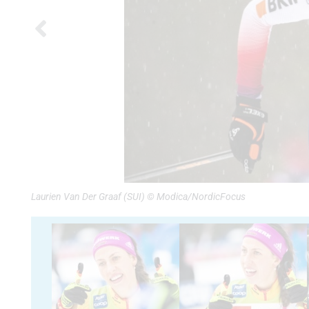
Laurien Van Der Graaf (SUI) © Modica/NordicFocus