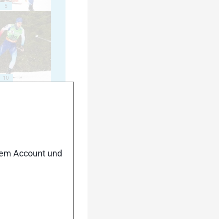
5
10
15
nem Account und