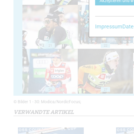
Akzeptieren und w
16
17
Impressum
Date
21
22
26
27
© Bilder 1 - 30: Modica/NordicFocus;
VERWANDTE ARTIKEL