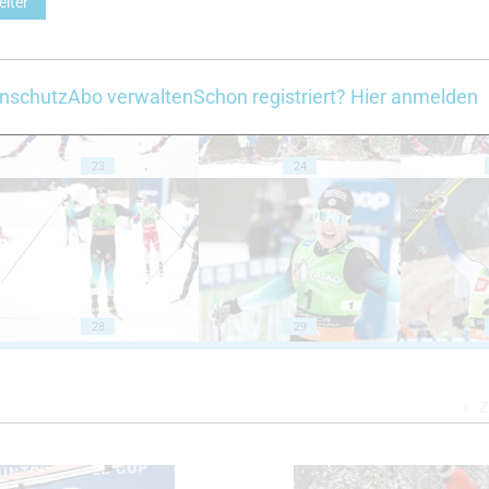
eiter
18
19
nschutz
Abo verwalten
Schon registriert? Hier anmelden
23
24
28
29
Z