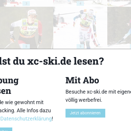
3
4
8
9
st du xc-ski.de lesen?
bung
Mit Abo
sen
13
14
Besuche xc-ski.de mit eige
völlig werbefrei.
de wie gewohnt mit
cking. Alle Infos dazu
Jetzt abonnieren
r
Datenschutzerklärung
!