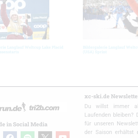
erie Langlauf Weltcup Lake Placid
Bildergalerie Langlauf Weltc
ssenstarts
(USA) Sprint
r
xc-ski.de Newslett
Du willst immer a
Laufenden bleiben? 
für unseren Newslet
de in Social Media
der Saison erhältst
gram
facebook
spotify
x
youtube