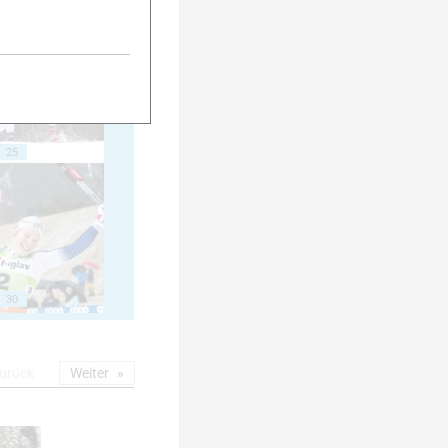
20
25
30
urück
Weiter