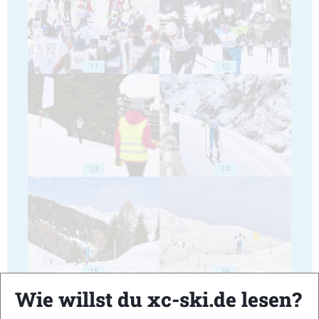
11
12
13
14
15
16
Wie willst du xc-ski.de lesen?