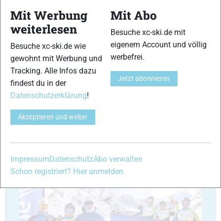
Mit Werbung
Mit Abo
weiterlesen
Besuche xc-ski.de mit
17
18
eigenem Account und völlig
Besuche xc-ski.de wie
werbefrei.
gewohnt mit Werbung und
Tracking. Alle Infos dazu
Jetzt abonnieren
findest du in der
Datenschutzerklärung
!
19
20
Akzeptieren und weiter
Impressum
Datenschutz
Abo verwalten
Schon registriert? Hier anmelden
21
22