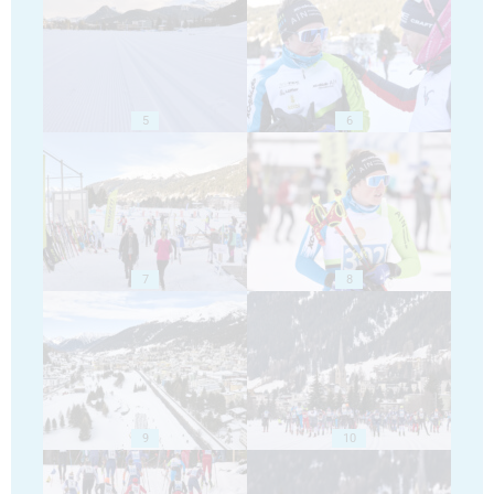
5
6
7
8
9
10