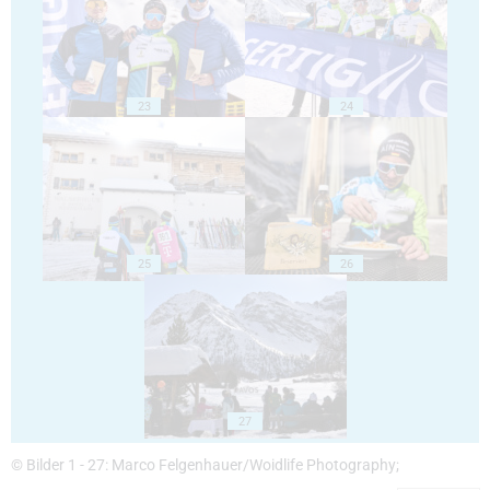
23
24
25
26
27
© Bilder 1 - 27: Marco Felgenhauer/Woidlife Photography;