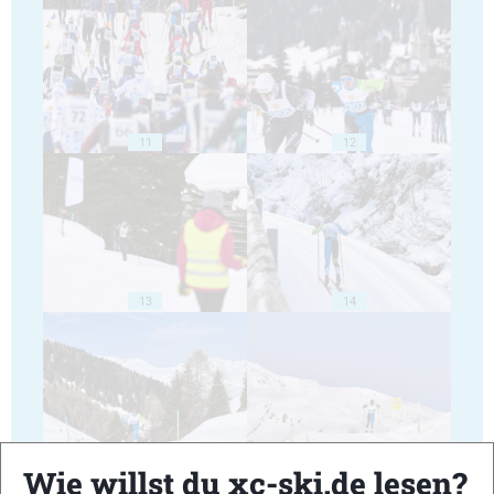
11
12
13
14
15
16
Wie willst du xc-ski.de lesen?