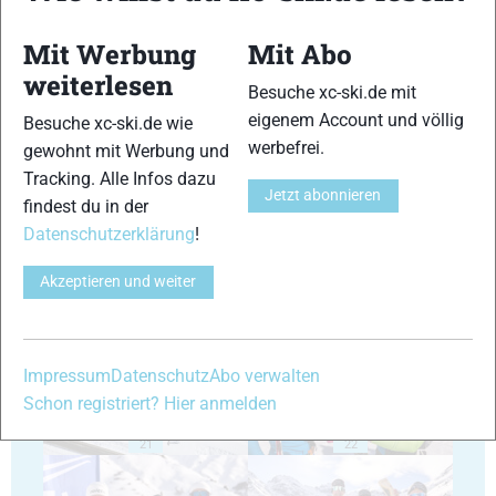
Mit Werbung
Mit Abo
weiterlesen
Besuche xc-ski.de mit
eigenem Account und völlig
Besuche xc-ski.de wie
17
18
werbefrei.
gewohnt mit Werbung und
Tracking. Alle Infos dazu
Jetzt abonnieren
findest du in der
Datenschutzerklärung
!
Akzeptieren und weiter
19
20
Impressum
Datenschutz
Abo verwalten
Schon registriert? Hier anmelden
21
22