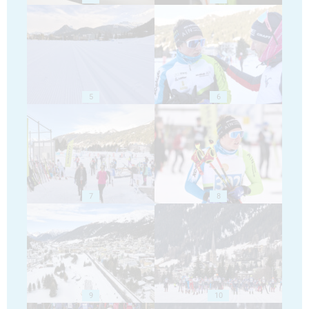
5
6
7
8
9
10