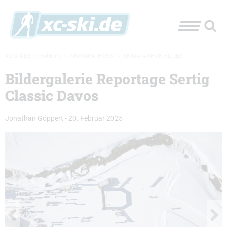
XC-SKI.DE
»
EVENTS
»
SKIMARATHONS
»
SKIMARATHON BILDER
Bildergalerie Reportage Sertig
Classic Davos
Jonathan Göppert
-
20. Februar 2025