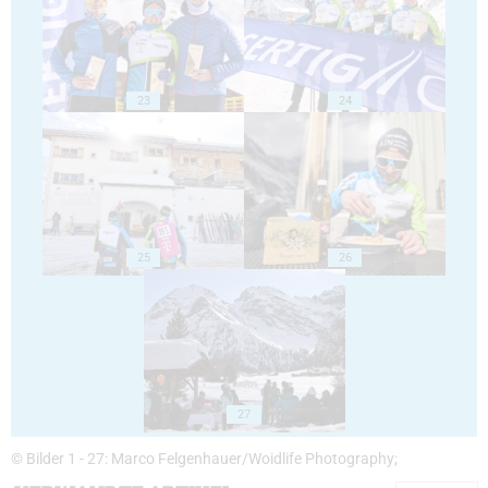
23
24
25
26
27
© Bilder 1 - 27: Marco Felgenhauer/Woidlife Photography;