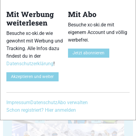
Mit Werbung
Mit Abo
weiterlesen
Besuche xc-ski.de mit
eigenem Account und völlig
Besuche xc-ski.de wie
17
18
werbefrei.
gewohnt mit Werbung und
Tracking. Alle Infos dazu
Jetzt abonnieren
findest du in der
Datenschutzerklärung
!
Akzeptieren und weiter
19
20
Impressum
Datenschutz
Abo verwalten
Schon registriert? Hier anmelden
21
22