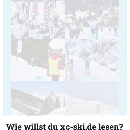
11
12
13
14
15
16
Wie willst du xc-ski.de lesen?