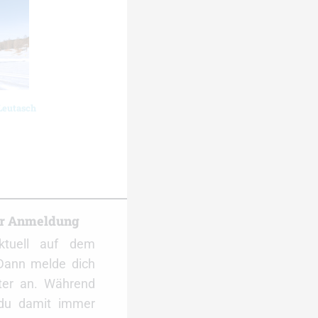
Leutasch
er Anmeldung
ktuell auf dem
Dann melde dich
ter an. Während
 du damit immer