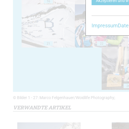
Akzeptieren und w
16
17
Impressum
Date
21
22
2
© Bilder 1 - 27: Marco Felgenhauer/Woidlife Photography;
VERWANDTE ARTIKEL