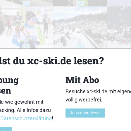
3
4
8
9
st du xc-ski.de lesen?
bung
Mit Abo
sen
13
14
Besuche xc-ski.de mit eige
völlig werbefrei.
de wie gewohnt mit
cking. Alle Infos dazu
Jetzt abonnieren
r
Datenschutzerklärung
!