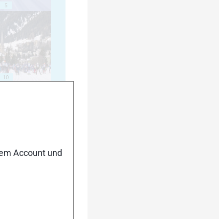
5
10
15
nem Account und