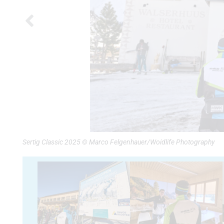
Sertig Classic 2025 © Marco Felgenhauer/Woidlife Photography