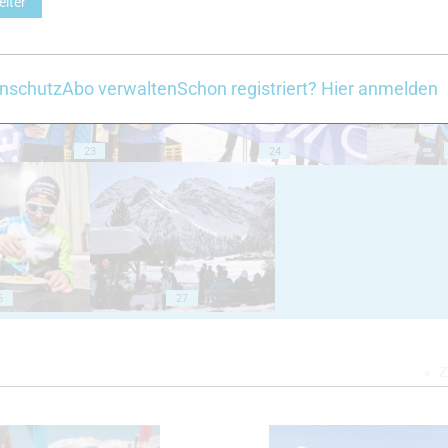
eiter
18
19
nschutz
Abo verwalten
Schon registriert? Hier anmelden
23
24
6
27
Z