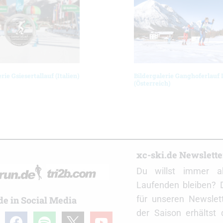
rie Gsiesertallauf (Italien)
Bildergalerie Ganghoferlauf 
(Österreich)
r
xc-ski.de Newslett
Du willst immer a
Laufenden bleiben? 
für unseren Newslet
de in Social Media
der Saison erhältst
gram
facebook
spotify
x
youtube