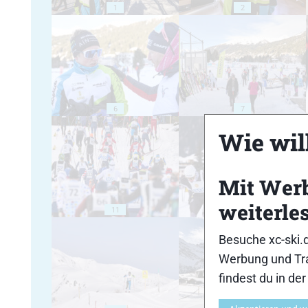
1
2
6
7
Wie will
Mit Wer
weiterle
11
12
Besuche xc-ski.
Werbung und Tra
findest du in de