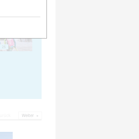
20
25
urück
Weiter