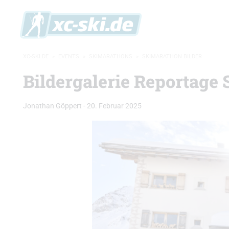
XC-SKI.DE
»
EVENTS
»
SKIMARATHONS
»
SKIMARATHON BILDER
Bildergalerie Reportage 
Jonathan Göppert
-
20. Februar 2025