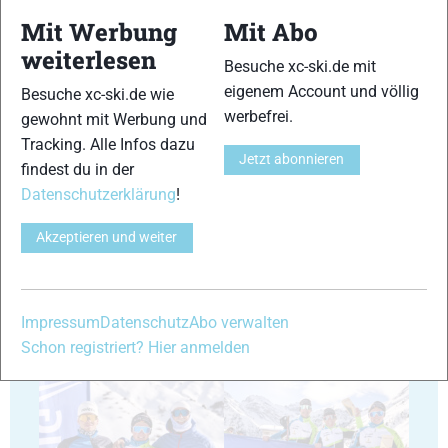
Mit Werbung
Mit Abo
weiterlesen
Besuche xc-ski.de mit
17
18
eigenem Account und völlig
Besuche xc-ski.de wie
werbefrei.
gewohnt mit Werbung und
Tracking. Alle Infos dazu
Jetzt abonnieren
findest du in der
Datenschutzerklärung
!
19
20
Akzeptieren und weiter
Impressum
Datenschutz
Abo verwalten
Schon registriert? Hier anmelden
21
22