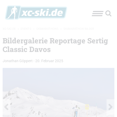
XC-SKI.DE
»
EVENTS
»
SKIMARATHONS
»
SKIMARATHON BILDER
Bildergalerie Reportage Sertig
Classic Davos
Jonathan Göppert
-
20. Februar 2025