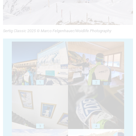
Sertig Classic 2025 © Marco Felgenhauer/Woidlife Photography
1
2
3
4