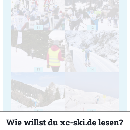
11
12
13
14
15
16
Wie willst du xc-ski.de lesen?