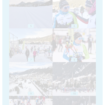
5
6
7
8
9
10