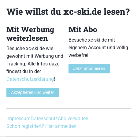
Nächstes sportliches Highlight in der steirischen Ramsau: Vom
Wie willst du xc-ski.de lesen?
10. bis 12. Jänner findet zum zweiten Mal der “Dachsteinlauf”
statt. Die einzigartige Großveranstaltung für nordische Sportler
aus aller Welt feierte im Vorjahr als Nachfolger der legendären
Mit Werbung
Mit Abo
“Tour de Ramsau” mit rund 1.000 Teilnehmern eine erfolgreiche
weiterlesen
Premiere …
Besuche xc-ski.de mit
eigenem Account und völlig
Besuche xc-ski.de wie
werbefrei.
gewohnt mit Werbung und
Tracking. Alle Infos dazu
Jetzt abonnieren
findest du in der
Datenschutzerklärung
!
Akzeptieren und weiter
Impressum
Datenschutz
Abo verwalten
Schon registriert? Hier anmelden