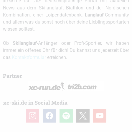
xc-ski.de ist DAS deutschsprachige Portal mit aktuellen
News aus dem Skilanglauf, Biathlon und der Nordischen
Kombination, einer Loipendatenbank,
Langlauf
-Community
und allem was du sonst noch über deine Lieblingssportarten
wissen solltest.
Ob
Skilanglauf
-Anfänger oder Profi-Sportler, wir haben
immer ein offenes Ohr für dich! Du kannst uns jederzeit über
das
Kontaktformular
erreichen.
Partner
xc-ski.de in Social Media
instagram
facebook
spotify
x
youtube