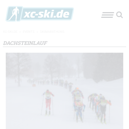
XC-SKI.DE
»
EVENTS
»
SKIMARATHONS
DACHSTEINLAUF