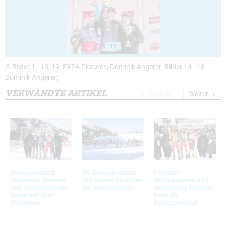
19
© Bilder 1 - 13, 19: EXPA Pictures/Dominik Angerer; Bilder 14 - 18:
Dominik Angerer;
VERWANDTE ARTIKEL
Zurück
Weiter
Dolomitenlauf:
56. Dolomitenlauf
Perfekte
Packende Rennen
mit neuen Strecken
Bedingungen und
und internationale
am Wochenende
spannende Rennen
Siege auf allen
beim 55.
Distanzen
Dolomitenlauf