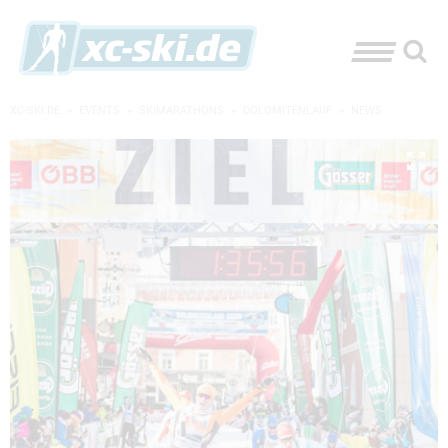
XC-SKI.DE
»
EVENTS
»
SKIMARATHONS
»
DOLOMITENLAUF
»
NEWS