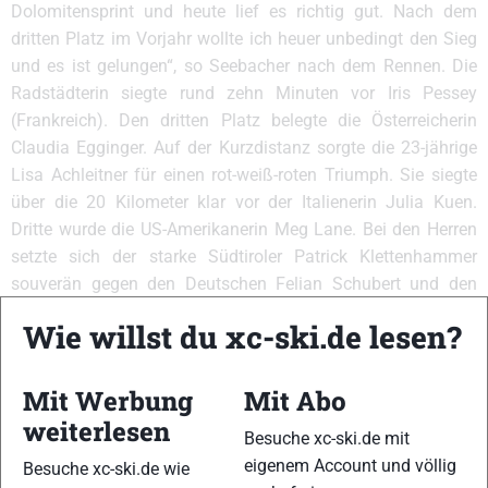
Dolomitensprint und heute lief es richtig gut. Nach dem
dritten Platz im Vorjahr wollte ich heuer unbedingt den Sieg
und es ist gelungen“, so Seebacher nach dem Rennen. Die
Radstädterin siegte rund zehn Minuten vor Iris Pessey
(Frankreich). Den dritten Platz belegte die Österreicherin
Claudia Egginger. Auf der Kurzdistanz sorgte die 23-jährige
Lisa Achleitner für einen rot-weiß-roten Triumph. Sie siegte
über die 20 Kilometer klar vor der Italienerin Julia Kuen.
Dritte wurde die US-Amerikanerin Meg Lane. Bei den Herren
setzte sich der starke Südtiroler Patrick Klettenhammer
souverän gegen den Deutschen Felian Schubert und den
Österreicher Michael Föttinger durch.
Wie willst du xc-ski.de lesen?
Dolomitensprint zum Auftakt
Mit Werbung
Mit Abo
weiterlesen
Besuche xc-ski.de mit
eigenem Account und völlig
Besuche xc-ski.de wie