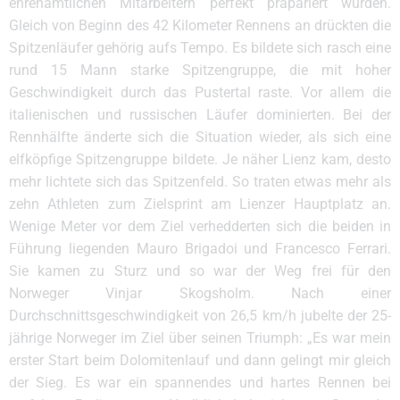
ehrenamtlichen Mitarbeitern perfekt präpariert wurden.
Gleich von Beginn des 42 Kilometer Rennens an drückten die
Spitzenläufer gehörig aufs Tempo. Es bildete sich rasch eine
rund 15 Mann starke Spitzengruppe, die mit hoher
Geschwindigkeit durch das Pustertal raste. Vor allem die
italienischen und russischen Läufer dominierten. Bei der
Rennhälfte änderte sich die Situation wieder, als sich eine
elfköpfige Spitzengruppe bildete. Je näher Lienz kam, desto
mehr lichtete sich das Spitzenfeld. So traten etwas mehr als
zehn Athleten zum Zielsprint am Lienzer Hauptplatz an.
Wenige Meter vor dem Ziel verhedderten sich die beiden in
Führung liegenden Mauro Brigadoi und Francesco Ferrari.
Sie kamen zu Sturz und so war der Weg frei für den
Norweger Vinjar Skogsholm. Nach einer
Durchschnittsgeschwindigkeit von 26,5 km/h jubelte der 25-
jährige Norweger im Ziel über seinen Triumph: „Es war mein
erster Start beim Dolomitenlauf und dann gelingt mir gleich
der Sieg. Es war ein spannendes und hartes Rennen bei