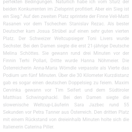
perfekten Bedingungen. Natürlich habe ich vom Sturz der
beiden Konkurrenten im Zielsprint profitiert. Aber ein Sieg ist
ein Sieg.“ Auf den zweiten Platz sprintete der Finne Veli-Matti
Rasanen vor dem Tschechen Stanislav Rezac. Als bester
Deutscher kam Josua Strübel auf einen sehr guten vierten
Platz. Der Schweizer Weltcupsieger Toni Livers wurde
Sechster. Bei den Damen siegte die erst 21-jährige Deutsche
Melina Schöttes. Sie gewann rund drei Minuten vor der
Finnin Terhi Pollari, Dritte wurde Hanna Nöhmeier. Die
Österreicherin Anna-Maria Wörndle verpasste als Vierte das
Podium um fünf Minuten. Über die 30 Kilometer Kurzdistanz
gab es sogar einen deutschen Doppelsieg zu feiern. Maxim
Cervinka gewann vor Tim Seifert und dem Südtiroler
Matthias Schwingshackl. Bei den Damen siegte die
slowenische Weltcup-Läuferin Sara Jazbec rund 55
Sekunden vor Petra Tanner aus Österreich. Den dritten Platz
mit einem Rückstand von dreieinhalb Minuten holte sich die
Italienerin Caterina Piller.