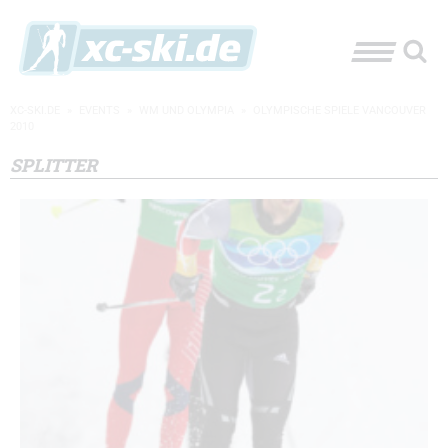
XC-SKI.DE
»
EVENTS
»
WM UND OLYMPIA
»
OLYMPISCHE SPIELE VANCOUVER
2010
SPLITTER