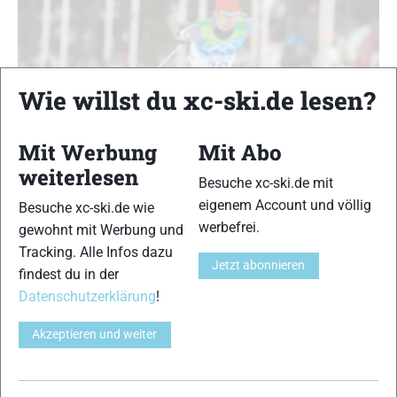
Wie willst du xc-ski.de lesen?
Mit Werbung
Mit Abo
weiterlesen
Besuche xc-ski.de mit
eigenem Account und völlig
Besuche xc-ski.de wie
Olympia-Splitter
werbefrei.
gewohnt mit Werbung und
Tracking. Alle Infos dazu
Splitter
|
Top-News
Jetzt abonnieren
findest du in der
Viessmann
-
22. Februar 2010
Datenschutzerklärung
!
Viele Fans, Freunde, Bekannte und Mitstreiter haben sich über die
Silbermedaille gefreut, die Tobias Angerer in der Doppelverfolgung
Akzeptieren und weiter
der Langlauf-Männer gewann. Einer ganz besonders: Kumpel Axel
Teichmann …