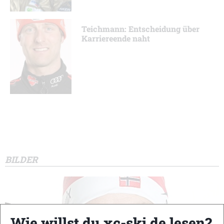
Teichmann: Entscheidung über
Karriereende naht
BILDER
Wie willst du xc-ski.de lesen?