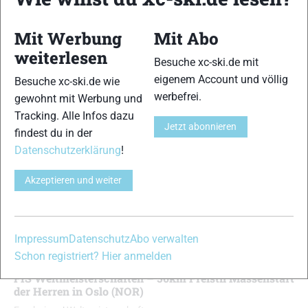
Mit Werbung
Mit Abo
weiterlesen
Besuche xc-ski.de mit
ki-WM in Oslo (NOR): Das sind
Nordische Ski
eigenem Account und völlig
Besuche xc-ski.de wie
lengewinner
Massenstart
werbefrei.
gewohnt mit Werbung und
Tracking. Alle Infos dazu
Jetzt abonnieren
findest du in der
Datenschutzerklärung
!
ERGEBNISSE
Akzeptieren und weiter
Medaillenspiegel Nordische Ski-Weltmeisterschaft
Oslo 2011 Skilanglauf
Ergebnisse
Impressum
Datenschutz
Abo verwalten
Mario Felgenhauer
-
15. März 2011
Schon registriert? Hier anmelden
FIS Weltmeisterschaften – 50km Freistil Massenstart
der Herren in Oslo (NOR)