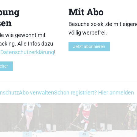
bung
Mit Abo
sen
Besuche xc-ski.de mit eige
völlig werbefrei.
de wie gewohnt mit
cking. Alle Infos dazu
38
39
Jetzt abonnieren
r
Datenschutzerklärung
!
eiter
43
44
nschutz
Abo verwalten
Schon registriert? Hier anmelden
48
49