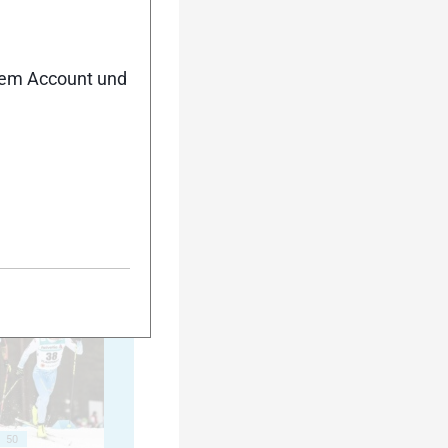
nem Account und
40
45
50