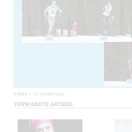
66
67
7
© Bilder 1 - 72: NordicFocus;
VERWANDTE ARTIKEL