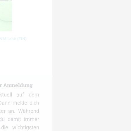
-WM Lahti (FIN)
er Anmeldung
ktuell auf dem
Dann melde dich
ter an. Während
 du damit immer
ie wichtigsten