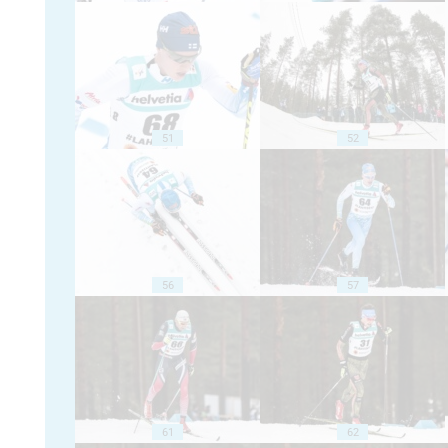
51
52
56
57
61
62