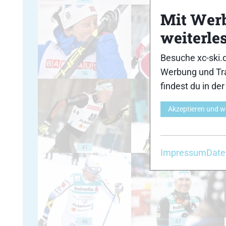
Mit Wer
weiterle
Besuche xc-ski.
Werbung und Tra
36
37
findest du in de
Akzeptieren und w
41
42
Impressum
Date
46
47