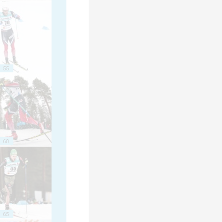
55
60
65