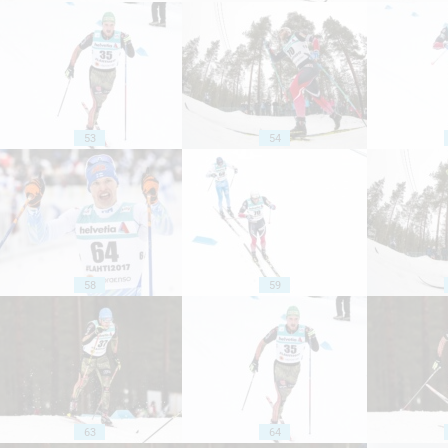
53
54
58
59
63
64