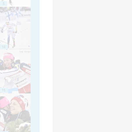
5
10
15