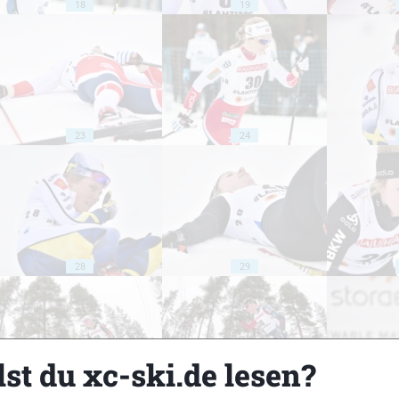
18
19
23
24
28
29
st du xc-ski.de lesen?
33
34