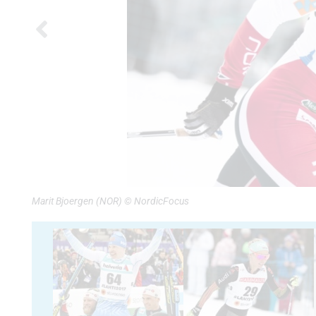
Marit Bjoergen (NOR) © NordicFocus