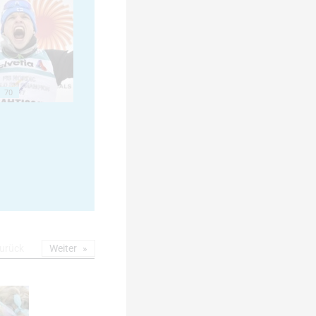
70
urück
Weiter