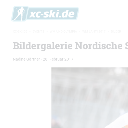
XC-SKI.DE
»
EVENTS
»
WM UND OLYMPIA
»
WM LAHTI 2017
»
BILDER
Bildergalerie Nordische
Nadine Gärtner
-
28. Februar 2017