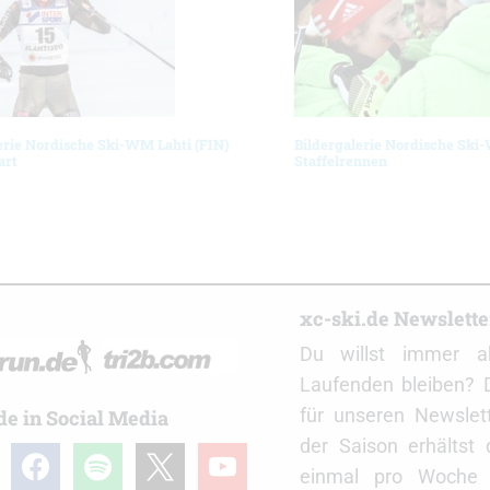
erie Nordische Ski-WM Lahti (FIN)
Bildergalerie Nordische Ski
art
Staffelrennen
r
xc-ski.de Newslett
Du willst immer a
Laufenden bleiben? 
für unseren Newslet
de in Social Media
der Saison erhältst
gram
facebook
spotify
x
youtube
einmal pro Woche d