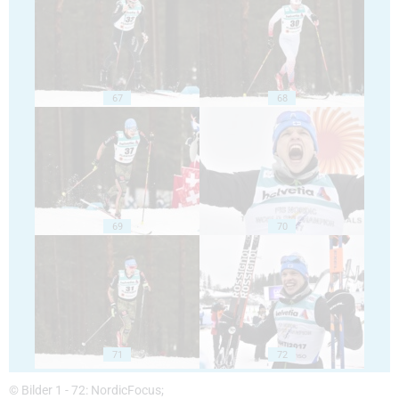
67
68
69
70
71
72
© Bilder 1 - 72: NordicFocus;