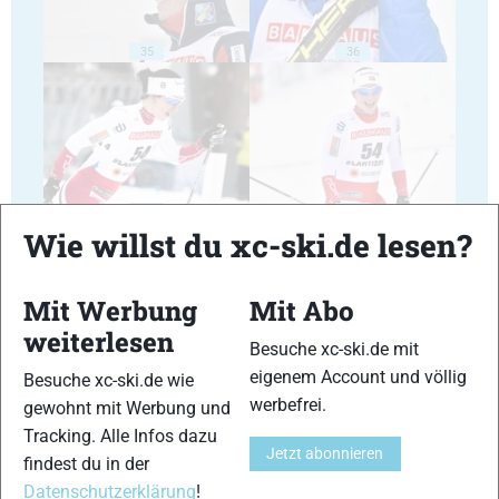
35
36
37
38
Wie willst du xc-ski.de lesen?
Mit Werbung
Mit Abo
weiterlesen
Besuche xc-ski.de mit
39
40
eigenem Account und völlig
Besuche xc-ski.de wie
werbefrei.
gewohnt mit Werbung und
Tracking. Alle Infos dazu
Jetzt abonnieren
findest du in der
Datenschutzerklärung
!