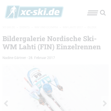
XC-SKI.DE
»
EVENTS
»
WM UND OLYMPIA
»
WM LAHTI 2017
»
BILDER
Bildergalerie Nordische Ski-
WM Lahti (FIN) Einzelrennen
Nadine Gärtner
-
28. Februar 2017