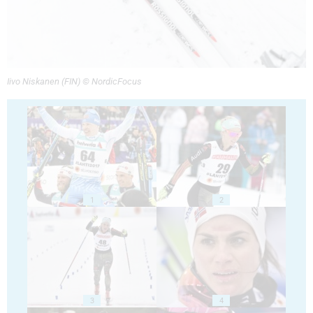
Iivo Niskanen (FIN) © NordicFocus
1
2
3
4