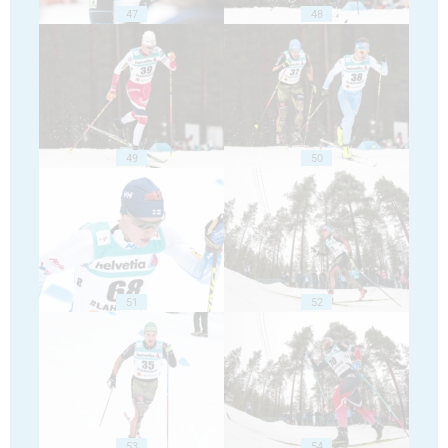
47
48
49
50
51
52
53
54