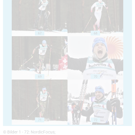
67
68
69
70
71
72
© Bilder 1 - 72: NordicFocus;