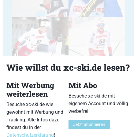
35
36
37
38
Wie willst du xc-ski.de lesen?
Mit Werbung
Mit Abo
weiterlesen
Besuche xc-ski.de mit
39
40
eigenem Account und völlig
Besuche xc-ski.de wie
werbefrei.
gewohnt mit Werbung und
Tracking. Alle Infos dazu
Jetzt abonnieren
findest du in der
Datenschutzerklärung
!