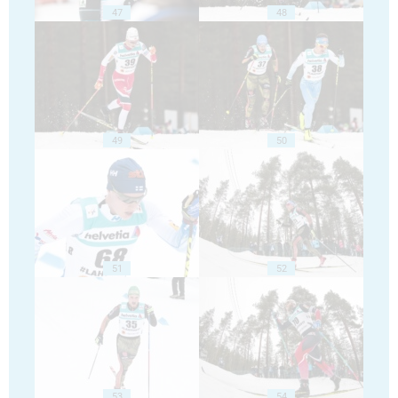
47
48
49
50
51
52
53
54