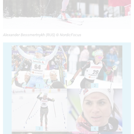
Alexander Bessmertnykh (RUS) © NordicFocus
1
2
3
4