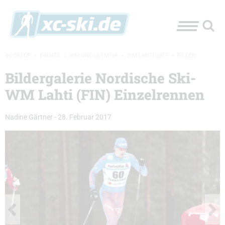
XC-SKI.DE
»
EVENTS
»
WM UND OLYMPIA
»
WM LAHTI 2017
»
BILDER
Bildergalerie Nordische Ski-
WM Lahti (FIN) Einzelrennen
Nadine Gärtner
-
28. Februar 2017