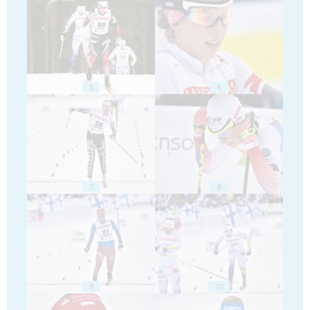
5
6
7
8
9
10