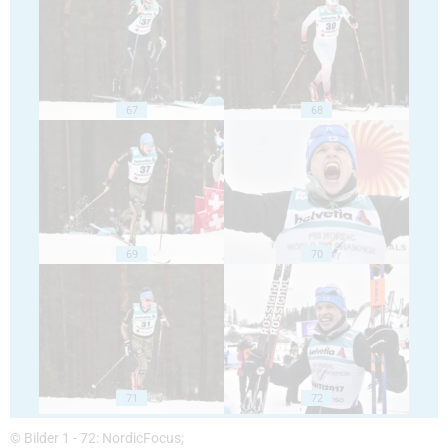
67
68
69
70
71
72
© Bilder 1 - 72: NordicFocus;