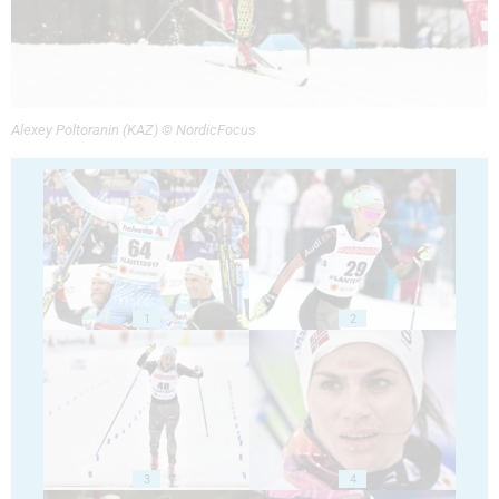
Alexey Poltoranin (KAZ) © NordicFocus
1
2
3
4