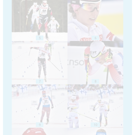
5
6
7
8
9
10