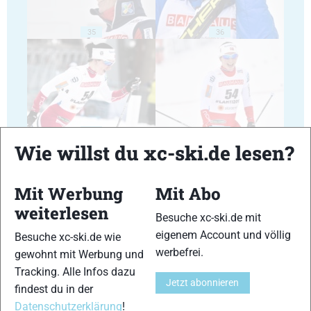
35
36
37
38
Wie willst du xc-ski.de lesen?
Mit Werbung
Mit Abo
weiterlesen
Besuche xc-ski.de mit
39
40
eigenem Account und völlig
Besuche xc-ski.de wie
werbefrei.
gewohnt mit Werbung und
Tracking. Alle Infos dazu
Jetzt abonnieren
findest du in der
Datenschutzerklärung
!