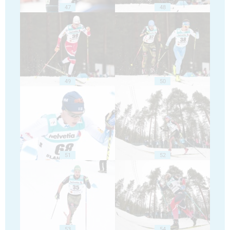
47
48
49
50
51
52
53
54