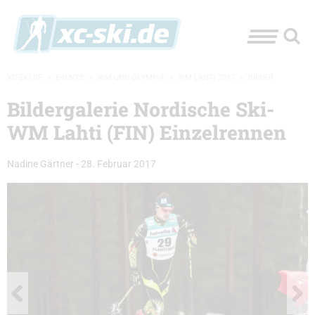
XC-SKI.DE
»
EVENTS
»
WM UND OLYMPIA
»
WM LAHTI 2017
»
BILDER
Bildergalerie Nordische Ski-
WM Lahti (FIN) Einzelrennen
Nadine Gärtner
-
28. Februar 2017