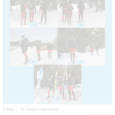
29
30
31
32
33
© Bilder 1 - 33: Andrea Felgenhauer;