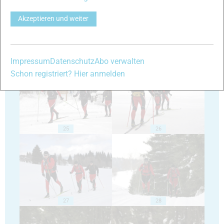
Akzeptieren und weiter
23
24
Impressum
Datenschutz
Abo verwalten
Schon registriert? Hier anmelden
25
26
27
28