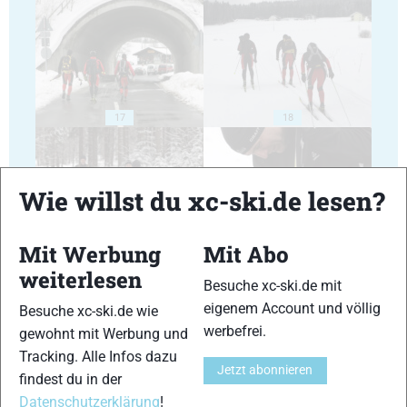
17
18
Wie willst du xc-ski.de lesen?
Mit Werbung
Mit Abo
19
20
weiterlesen
Besuche xc-ski.de mit
eigenem Account und völlig
Besuche xc-ski.de wie
werbefrei.
gewohnt mit Werbung und
Tracking. Alle Infos dazu
Jetzt abonnieren
findest du in der
21
22
Datenschutzerklärung
!