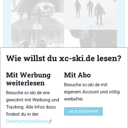
17
18
Wie willst du xc-ski.de lesen?
19
20
Mit Werbung
Mit Abo
weiterlesen
Besuche xc-ski.de mit
eigenem Account und völlig
Besuche xc-ski.de wie
werbefrei.
gewohnt mit Werbung und
Tracking. Alle Infos dazu
21
22
Jetzt abonnieren
findest du in der
Datenschutzerklärung
!