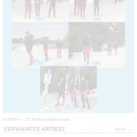
29
30
31
32
33
© Bilder 1 - 33: Andrea Felgenhauer;
VERWANDTE ARTIKEL
Zurück
Weiter