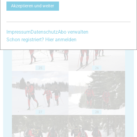
Akzeptieren und weiter
23
24
Impressum
Datenschutz
Abo verwalten
Schon registriert? Hier anmelden
25
26
27
28