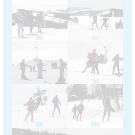
5
6
7
8
9
10