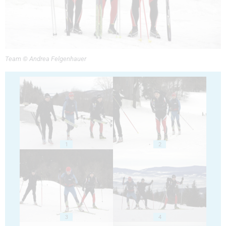
Team © Andrea Felgenhauer
1
2
3
4