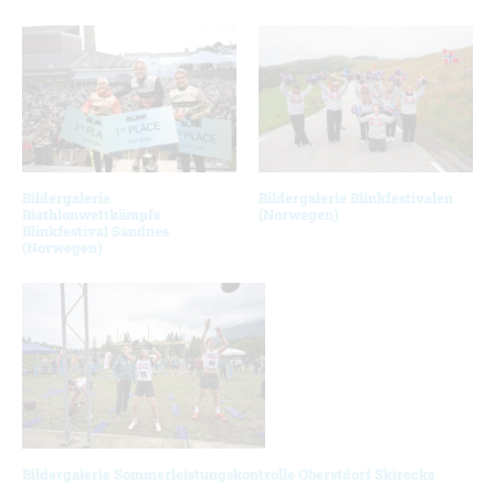
Bildergalerie
Bildergalerie Blinkfestivalen
Biathlonwettkämpfe
(Norwegen)
Blinkfestival Sandnes
(Norwegen)
Bildergalerie Sommerleistungskontrolle Oberstdorf Skirocks