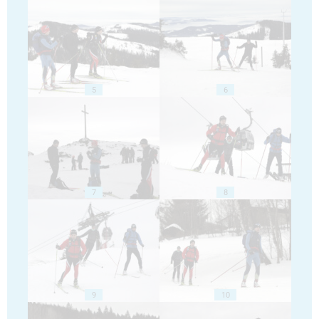
5
6
7
8
9
10