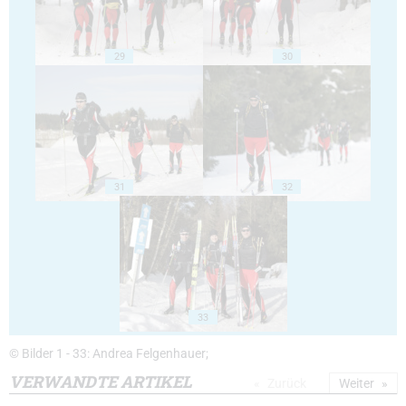
29
30
31
32
33
© Bilder 1 - 33: Andrea Felgenhauer;
VERWANDTE ARTIKEL
Zurück
Weiter