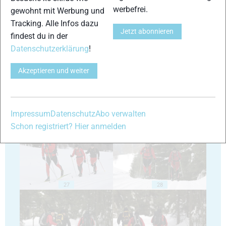
werbefrei.
gewohnt mit Werbung und
Tracking. Alle Infos dazu
Jetzt abonnieren
findest du in der
23
24
Datenschutzerklärung
!
Akzeptieren und weiter
25
26
Impressum
Datenschutz
Abo verwalten
Schon registriert? Hier anmelden
27
28