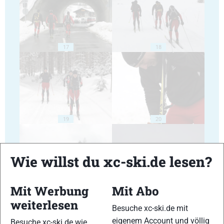
17
18
19
20
Wie willst du xc-ski.de lesen?
Mit Werbung
Mit Abo
21
22
weiterlesen
Besuche xc-ski.de mit
eigenem Account und völlig
Besuche xc-ski.de wie