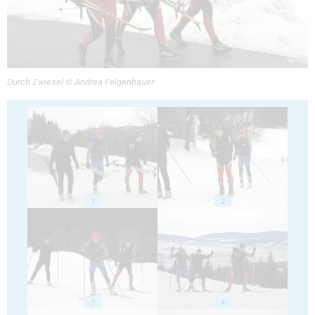
Durch Zwiesel © Andrea Felgenhauer
1
2
3
4