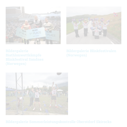
Bildergalerie
Bildergalerie Blinkfestivalen
Biathlonwettkämpfe
(Norwegen)
Blinkfestival Sandnes
(Norwegen)
Bildergalerie Sommerleistungskontrolle Oberstdorf Skirocks