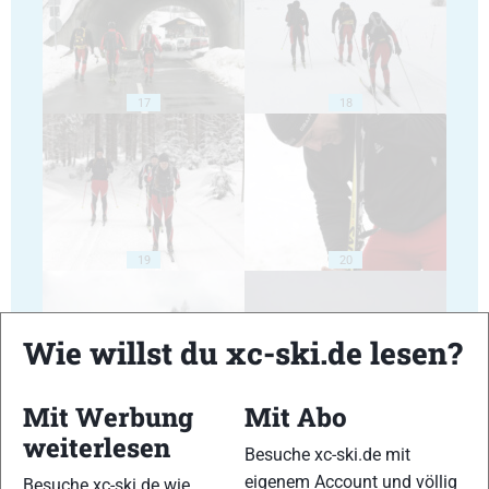
17
18
19
20
Wie willst du xc-ski.de lesen?
Mit Werbung
Mit Abo
21
22
weiterlesen
Besuche xc-ski.de mit
eigenem Account und völlig
Besuche xc-ski.de wie