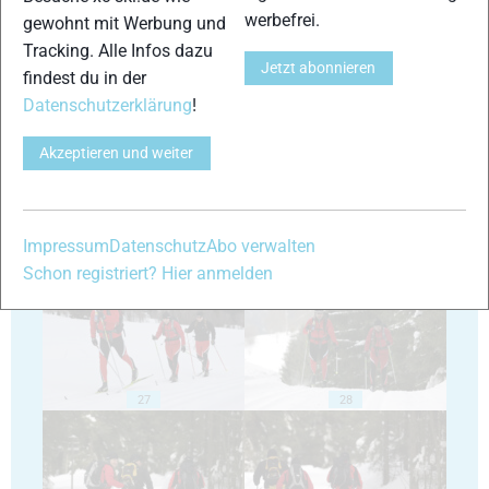
werbefrei.
gewohnt mit Werbung und
Tracking. Alle Infos dazu
Jetzt abonnieren
findest du in der
23
24
Datenschutzerklärung
!
Akzeptieren und weiter
25
26
Impressum
Datenschutz
Abo verwalten
Schon registriert? Hier anmelden
27
28