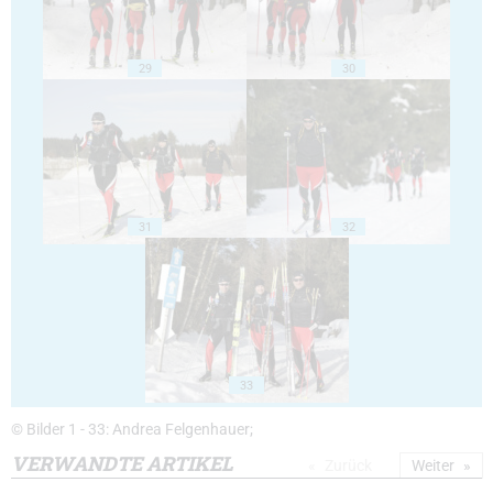
29
30
31
32
33
© Bilder 1 - 33: Andrea Felgenhauer;
VERWANDTE ARTIKEL
Zurück
Weiter