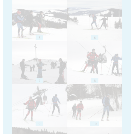
5
6
7
8
9
10