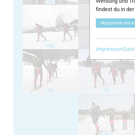
Werbung und Tra
16
17
findest du in de
Akzeptieren und w
21
22
Impressum
Date
26
27
31