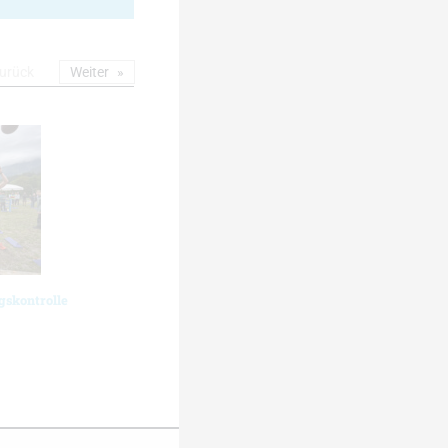
urück
Weiter
gskontrolle