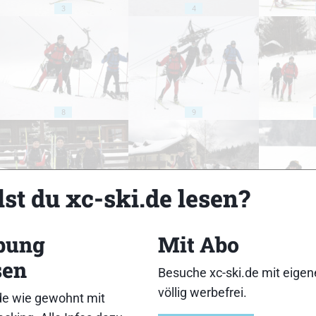
3
4
8
9
st du xc-ski.de lesen?
13
14
bung
Mit Abo
sen
Besuche xc-ski.de mit eige
völlig werbefrei.
de wie gewohnt mit