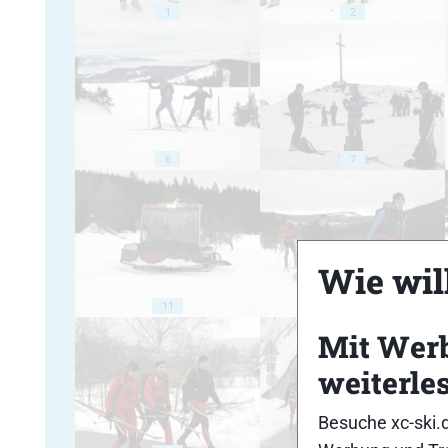
1
2
6
7
Wie will
11
12
Mit Wer
weiterle
Besuche xc-ski.