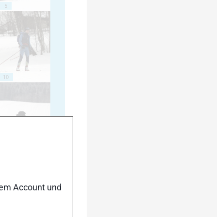
5
10
15
nem Account und