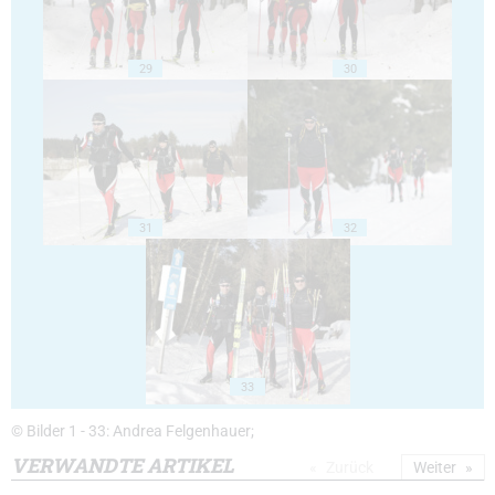
29
30
31
32
33
© Bilder 1 - 33: Andrea Felgenhauer;
VERWANDTE ARTIKEL
Zurück
Weiter