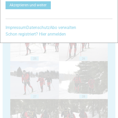
Akzeptieren und weiter
23
24
Impressum
Datenschutz
Abo verwalten
Schon registriert? Hier anmelden
25
26
27
28