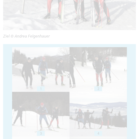
Ziel © Andrea Felgenhauer
1
2
3
4