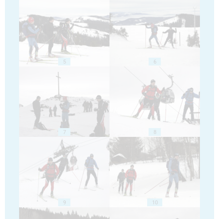
5
6
7
8
9
10