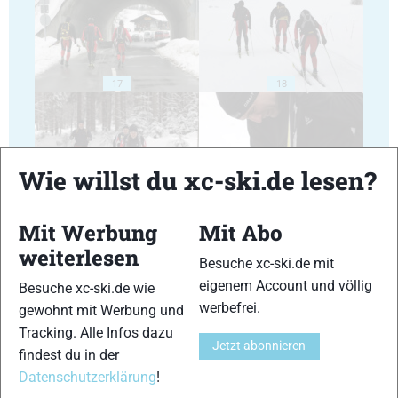
17
18
Wie willst du xc-ski.de lesen?
19
20
Mit Werbung
Mit Abo
weiterlesen
Besuche xc-ski.de mit
eigenem Account und völlig
Besuche xc-ski.de wie
werbefrei.
gewohnt mit Werbung und
Tracking. Alle Infos dazu
21
22
Jetzt abonnieren
findest du in der
Datenschutzerklärung
!