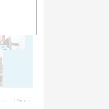
20
25
urück
Weiter