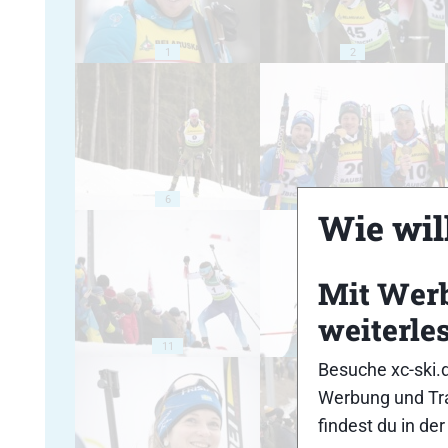
1
2
6
7
Wie will
Mit Wer
weiterle
11
12
Besuche xc-ski.
Werbung und Tra
findest du in de