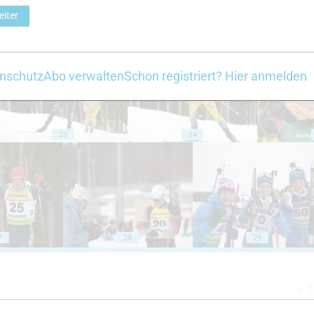
eiter
18
19
nschutz
Abo verwalten
Schon registriert? Hier anmelden
23
24
7
28
29
Z