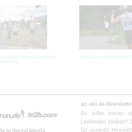
erie Sommerleistungskontrolle
Bildergalerie SLK Oberstdorf
f Skirocks
r
xc-ski.de Newslett
Du willst immer a
Laufenden bleiben? 
für unseren Newslet
de in Social Media