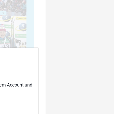
5
10
nem Account und
15