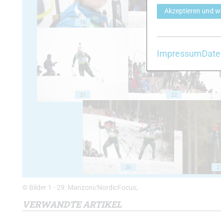
Akzeptieren und w
16
17
Impressum
Date
21
22
26
2
© Bilder 1 - 29: Manzoni/NordicFocus;
VERWANDTE ARTIKEL