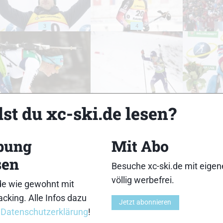
3
4
8
9
st du xc-ski.de lesen?
bung
Mit Abo
sen
Besuche xc-ski.de mit eige
13
14
völlig werbefrei.
de wie gewohnt mit
cking. Alle Infos dazu
Jetzt abonnieren
r
Datenschutzerklärung
!