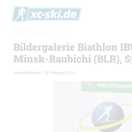
XC-SKI.DE
»
AKTUELLES
»
FOTOS
Bildergalerie Biathlon 
Minsk-Raubichi (BLR), 
Harald Deubert
-
23. Februar 2019