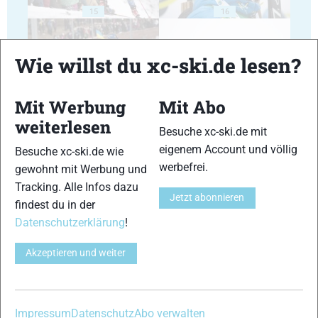
15
16
Wie willst du xc-ski.de lesen?
Mit Werbung
Mit Abo
17
18
weiterlesen
Besuche xc-ski.de mit
eigenem Account und völlig
Besuche xc-ski.de wie
werbefrei.
gewohnt mit Werbung und
Tracking. Alle Infos dazu
Jetzt abonnieren
findest du in der
19
20
Datenschutzerklärung
!
Akzeptieren und weiter
Impressum
Datenschutz
Abo verwalten
21
22