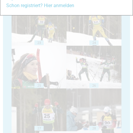
Schon registriert? Hier anmelden
23
24
25
26
27
28