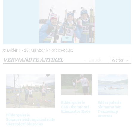
29
© Bilder 1 - 29: Manzoni/NordicFocus;
VERWANDTE ARTIKEL
Zurück
Weiter
Bildergalerie
Bildergalerie
SLK Oberstdorf
Skimarathon
Eliminator Race
Teamcamp
Bildergalerie
Attersee
Sommerleistungskontrolle
Oberstdorf Skirocks