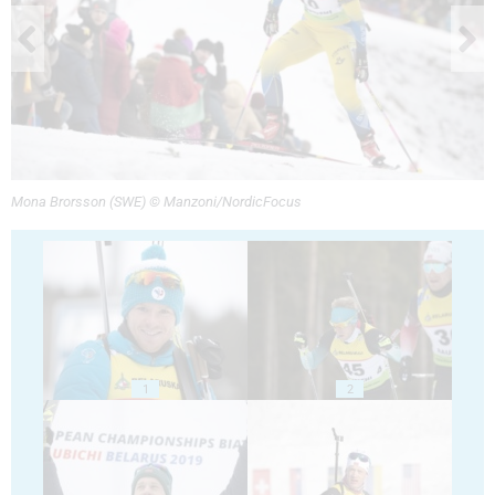
Mona Brorsson (SWE) © Manzoni/NordicFocus
1
2