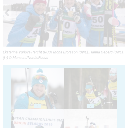
Ekaterina Yurlova-Percht (RUS), Mona Brorsson (SWE), Hanna Oeberg (SWE),
(l-r) © Manzoni/NordicFocus
1
2