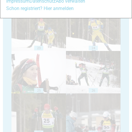
Impressum
Datenschutz
Abo verwalten
21
22
Schon registriert? Hier anmelden
23
24
25
26