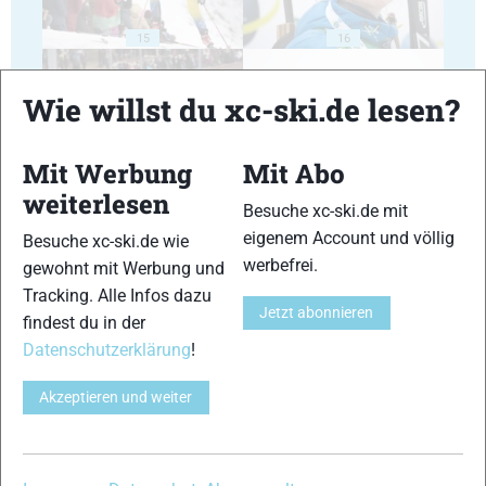
15
16
Wie willst du xc-ski.de lesen?
Mit Werbung
Mit Abo
weiterlesen
17
18
Besuche xc-ski.de mit
eigenem Account und völlig
Besuche xc-ski.de wie
werbefrei.
gewohnt mit Werbung und
Tracking. Alle Infos dazu
Jetzt abonnieren
findest du in der
Datenschutzerklärung
!
19
20
Akzeptieren und weiter