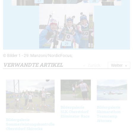
27
28
29
© Bilder 1 - 29: Manzoni/NordicFocus;
VERWANDTE ARTIKEL
Zurück
Weiter
Bildergalerie
Bildergalerie
SLK Oberstdorf
Skimarathon
Eliminator Race
Teamcamp
Bildergalerie
Attersee
Sommerleistungskontrolle
Oberstdorf Skirocks