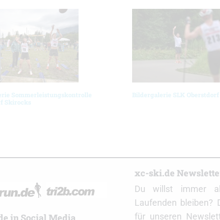
erie Sommerleistungskontrolle
Bildergalerie SLK Oberstdorf
f Skirocks
r
xc-ski.de Newslett
Du willst immer a
Laufenden bleiben? 
für unseren Newslet
de in Social Media