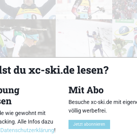
3
4
8
9
st du xc-ski.de lesen?
bung
Mit Abo
sen
Besuche xc-ski.de mit eige
13
14
völlig werbefrei.
de wie gewohnt mit
cking. Alle Infos dazu
Jetzt abonnieren
r
Datenschutzerklärung
!