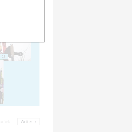
20
25
urück
Weiter