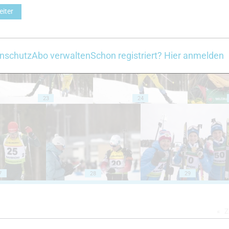
eiter
18
19
nschutz
Abo verwalten
Schon registriert? Hier anmelden
23
24
7
28
29
Z