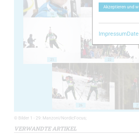
Akzeptieren und w
16
17
Impressum
Date
21
22
26
2
© Bilder 1 - 29: Manzoni/NordicFocus;
VERWANDTE ARTIKEL