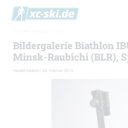
XC-SKI.DE
»
AKTUELLES
»
FOTOS
Bildergalerie Biathlon 
Minsk-Raubichi (BLR), 
Harald Deubert
-
23. Februar 2019