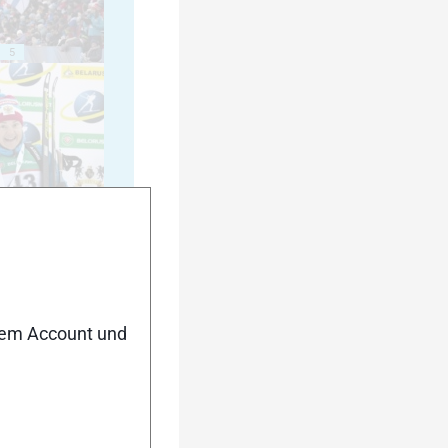
5
10
nem Account und
15