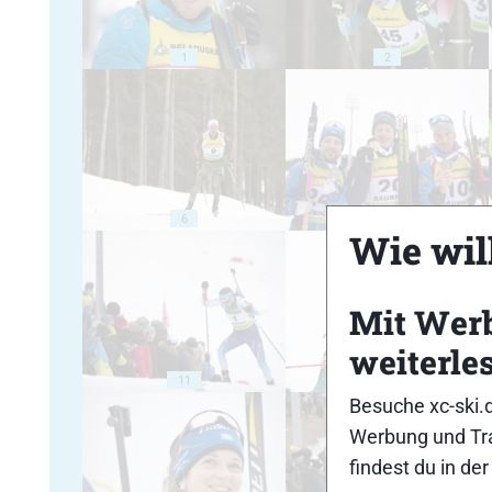
1
2
6
7
Wie will
Mit Wer
weiterle
11
12
Besuche xc-ski.
Werbung und Tra
findest du in de