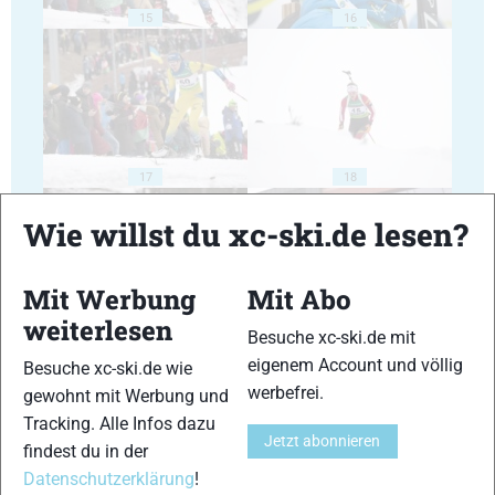
15
16
17
18
Wie willst du xc-ski.de lesen?
Mit Werbung
Mit Abo
weiterlesen
Besuche xc-ski.de mit
19
20
eigenem Account und völlig
Besuche xc-ski.de wie
werbefrei.
gewohnt mit Werbung und
Tracking. Alle Infos dazu
Jetzt abonnieren
findest du in der
Datenschutzerklärung
!
21
22