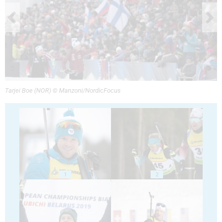
Tarjei Boe (NOR) © Manzoni/NordicFocus
1
2