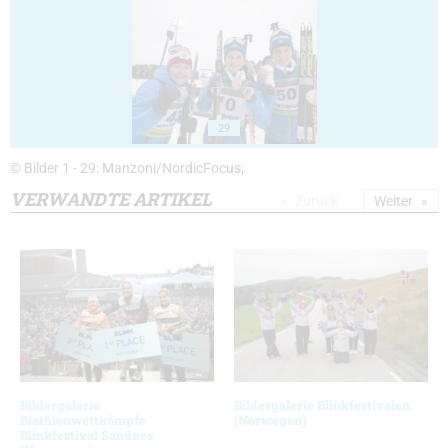
29
© Bilder 1 - 29: Manzoni/NordicFocus;
VERWANDTE ARTIKEL
Zurück
Weiter
Bildergalerie
Bildergalerie Blinkfestivalen
Biathlonwettkämpfe
(Norwegen)
Blinkfestival Sandnes