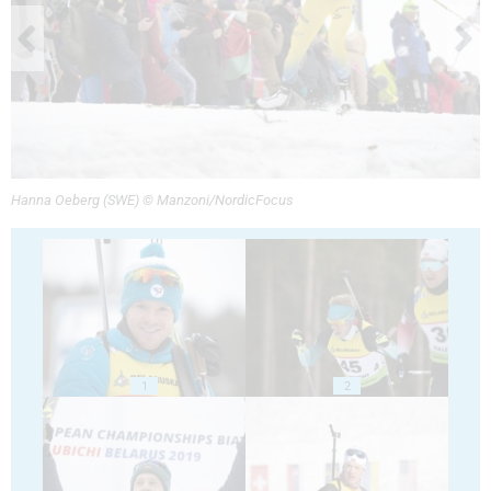
Hanna Oeberg (SWE) © Manzoni/NordicFocus
1
2