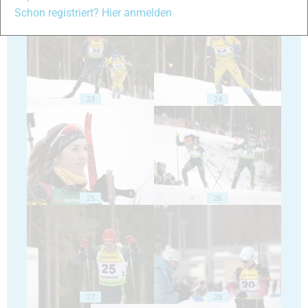
Schon registriert? Hier anmelden
23
24
25
26
27
28