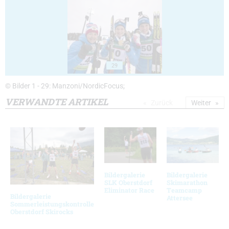
29
© Bilder 1 - 29: Manzoni/NordicFocus;
VERWANDTE ARTIKEL
Zurück
Weiter
Bildergalerie
Bildergalerie
SLK Oberstdorf
Skimarathon
Eliminator Race
Teamcamp
Bildergalerie
Attersee
Sommerleistungskontrolle
Oberstdorf Skirocks