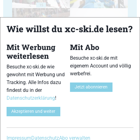
15
16
Wie willst du xc-ski.de lesen?
Mit Werbung
Mit Abo
17
18
weiterlesen
Besuche xc-ski.de mit
eigenem Account und völlig
Besuche xc-ski.de wie
werbefrei.
gewohnt mit Werbung und
Tracking. Alle Infos dazu
Jetzt abonnieren
findest du in der
19
20
Datenschutzerklärung
!
Akzeptieren und weiter
Impressum
Datenschutz
Abo verwalten
21
22