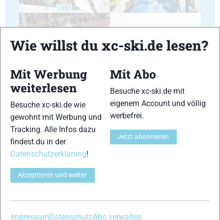
15
16
Wie willst du xc-ski.de lesen?
Mit Werbung
Mit Abo
17
18
weiterlesen
Besuche xc-ski.de mit
eigenem Account und völlig
Besuche xc-ski.de wie
werbefrei.
gewohnt mit Werbung und
Tracking. Alle Infos dazu
Jetzt abonnieren
findest du in der
19
20
Datenschutzerklärung
!
Akzeptieren und weiter
Impressum
Datenschutz
Abo verwalten
21
22