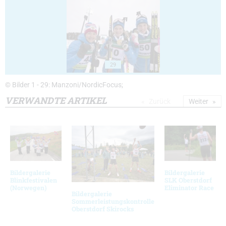
29
© Bilder 1 - 29: Manzoni/NordicFocus;
VERWANDTE ARTIKEL
Zurück
Weiter
Bildergalerie
Bildergalerie
Blinkfestivalen
SLK Oberstdorf
(Norwegen)
Eliminator Race
Bildergalerie
Sommerleistungskontrolle
Oberstdorf Skirocks