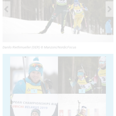
Danilo Riethmueller (GER) © Manzoni/NordicFocus
1
2