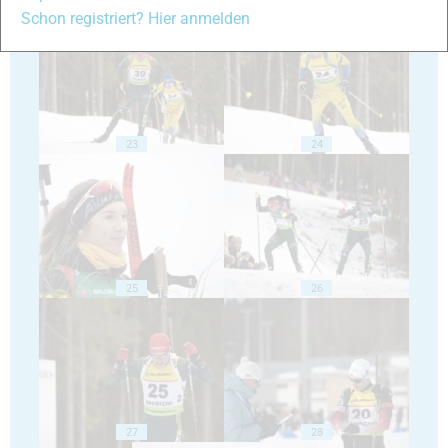
Schon registriert? Hier anmelden
23
24
25
26
27
28