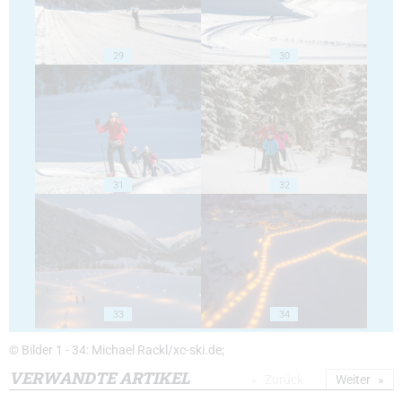
29
30
31
32
33
34
© Bilder 1 - 34: Michael Rackl/xc-ski.de;
VERWANDTE ARTIKEL
Zurück
Weiter