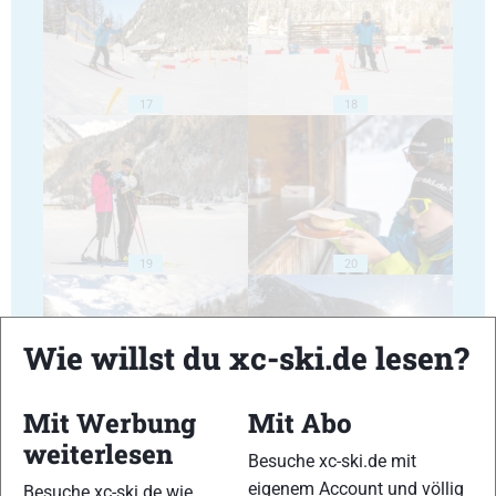
17
18
19
20
Wie willst du xc-ski.de lesen?
Mit Werbung
Mit Abo
21
22
weiterlesen
Besuche xc-ski.de mit
eigenem Account und völlig
Besuche xc-ski.de wie