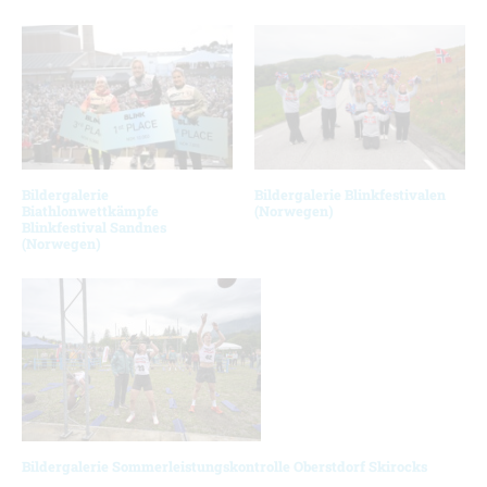
Bildergalerie
Bildergalerie Blinkfestivalen
Biathlonwettkämpfe
(Norwegen)
Blinkfestival Sandnes
(Norwegen)
Bildergalerie Sommerleistungskontrolle Oberstdorf Skirocks