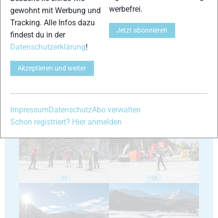
werbefrei.
gewohnt mit Werbung und
Tracking. Alle Infos dazu
Jetzt abonnieren
findest du in der
23
24
Datenschutzerklärung
!
Akzeptieren und weiter
25
26
Impressum
Datenschutz
Abo verwalten
Schon registriert? Hier anmelden
27
28