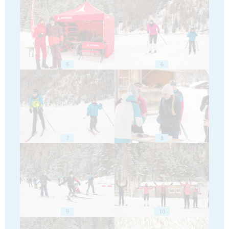
5
6
7
8
9
10