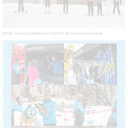
Nordic Opening Niederthai im Ötztal © Michael Rackl/xc-ski.de
1
2
3
4