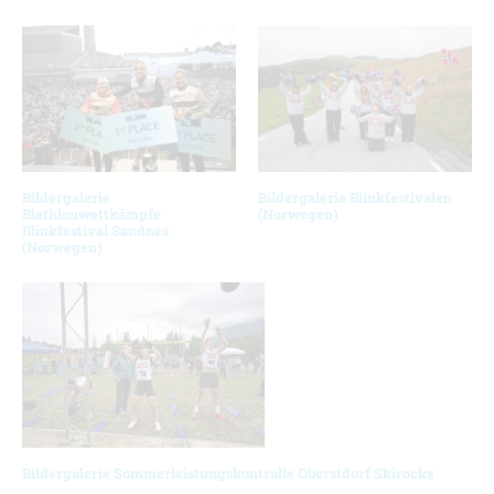
Bildergalerie
Bildergalerie Blinkfestivalen
Biathlonwettkämpfe
(Norwegen)
Blinkfestival Sandnes
(Norwegen)
Bildergalerie Sommerleistungskontrolle Oberstdorf Skirocks