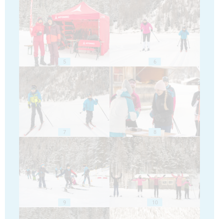
5
6
7
8
9
10