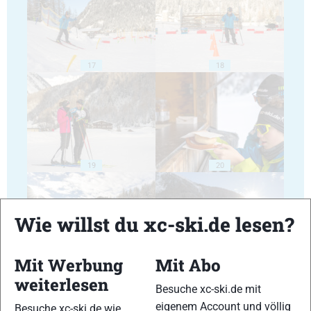
17
18
19
20
Wie willst du xc-ski.de lesen?
Mit Werbung
Mit Abo
21
22
weiterlesen
Besuche xc-ski.de mit
eigenem Account und völlig
Besuche xc-ski.de wie