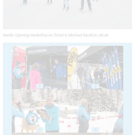
Nordic Opening Niederthai im Ötztal © Michael Rackl/xc-ski.de
1
2
3
4