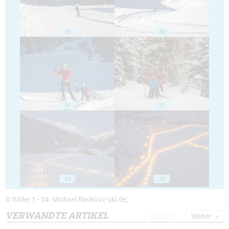
29
30
31
32
33
34
© Bilder 1 - 34: Michael Rackl/xc-ski.de;
VERWANDTE ARTIKEL
Zurück
Weiter