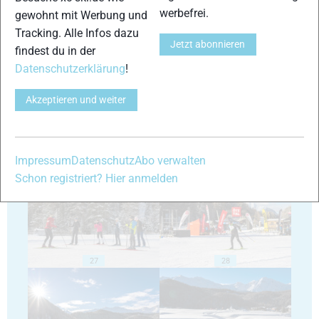
werbefrei.
gewohnt mit Werbung und
Tracking. Alle Infos dazu
Jetzt abonnieren
findest du in der
23
24
Datenschutzerklärung
!
Akzeptieren und weiter
25
26
Impressum
Datenschutz
Abo verwalten
Schon registriert? Hier anmelden
27
28