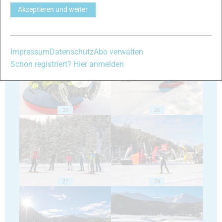
Akzeptieren und weiter
23
24
Impressum
Datenschutz
Abo verwalten
Schon registriert? Hier anmelden
25
26
27
28