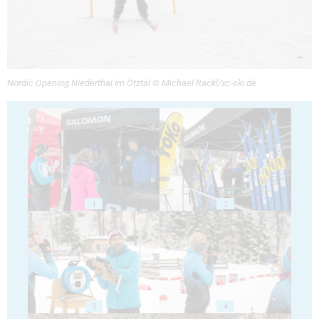
Nordic Opening Niederthai im Ötztal © Michael Rackl/xc-ski.de
1
2
3
4