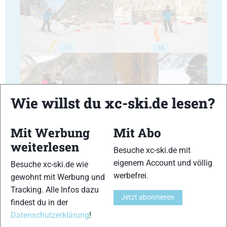
17
18
Wie willst du xc-ski.de lesen?
19
20
Mit Werbung
Mit Abo
weiterlesen
Besuche xc-ski.de mit
eigenem Account und völlig
Besuche xc-ski.de wie
werbefrei.
gewohnt mit Werbung und
Tracking. Alle Infos dazu
21
22
Jetzt abonnieren
findest du in der
Datenschutzerklärung
!