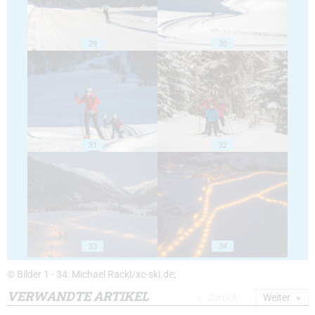
29
30
31
32
33
34
© Bilder 1 - 34: Michael Rackl/xc-ski.de;
VERWANDTE ARTIKEL
Zurück
Weiter