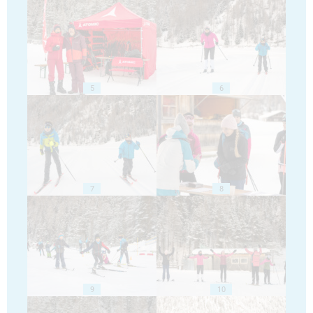
5
6
7
8
9
10