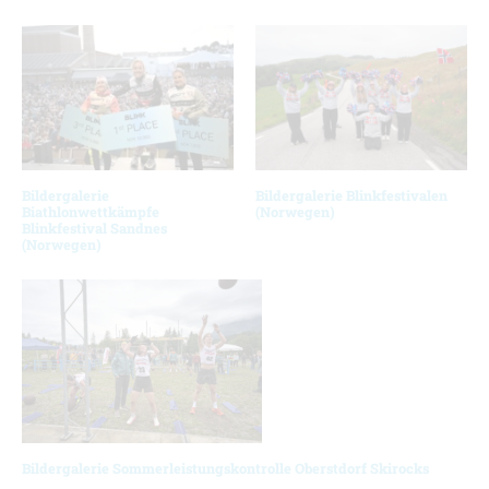
Bildergalerie
Bildergalerie Blinkfestivalen
Biathlonwettkämpfe
(Norwegen)
Blinkfestival Sandnes
(Norwegen)
Bildergalerie Sommerleistungskontrolle Oberstdorf Skirocks