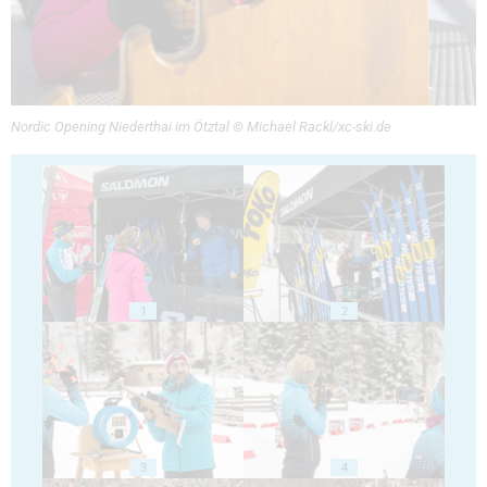
Nordic Opening Niederthai im Ötztal © Michael Rackl/xc-ski.de
1
2
3
4