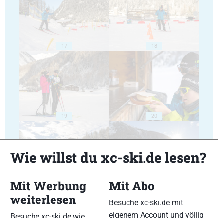
17
18
19
20
Wie willst du xc-ski.de lesen?
Mit Werbung
Mit Abo
21
22
weiterlesen
Besuche xc-ski.de mit
eigenem Account und völlig
Besuche xc-ski.de wie