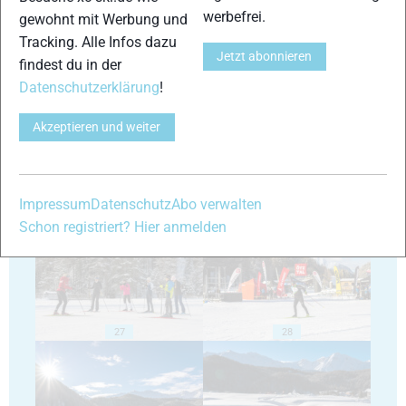
werbefrei.
gewohnt mit Werbung und
Tracking. Alle Infos dazu
Jetzt abonnieren
findest du in der
23
24
Datenschutzerklärung
!
Akzeptieren und weiter
25
26
Impressum
Datenschutz
Abo verwalten
Schon registriert? Hier anmelden
27
28