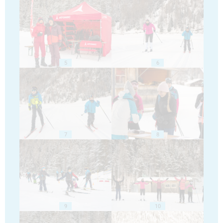
5
6
7
8
9
10