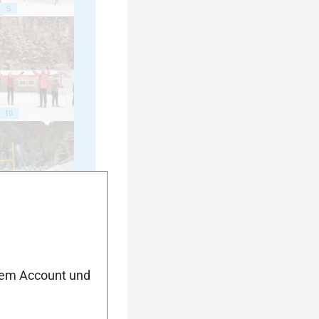
5
10
15
nem Account und