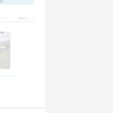
urück
Weiter
gskontrolle