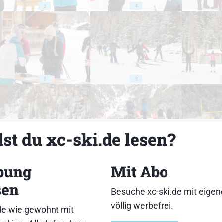
3
4
8
9
st du xc-ski.de lesen?
13
14
bung
Mit Abo
sen
Besuche xc-ski.de mit eige
völlig werbefrei.
de wie gewohnt mit