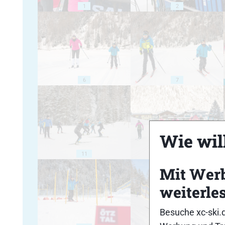
1
2
6
7
Wie will
11
12
Mit Wer
weiterle
Besuche xc-ski.